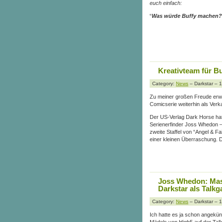
euch einfach:
“
Was würde Buffy machen?
Kreativteam für B
Category:
News
– Darkstar – 
Zu meiner großen Freude erwei
Comicserie weiterhin als Verk
Der US-Verlag Dark Horse hat
Serienerfinder Joss Whedon – 
zweite Staffel von “Angel & Fa
einer kleinen Überraschung. 
Joss Whedon: Ma
Darkstar als Talkg
Category:
News
– Darkstar – 
Ich hatte es ja schon angekü
Mädels von High5 auf der Tal