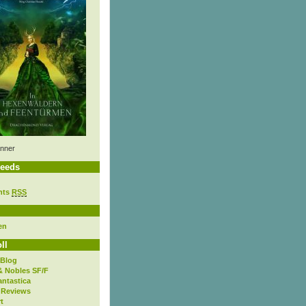
nner
eeds
nts
RSS
en
ll
 Blog
& Nobles SF/F
antastica
 Reviews
t