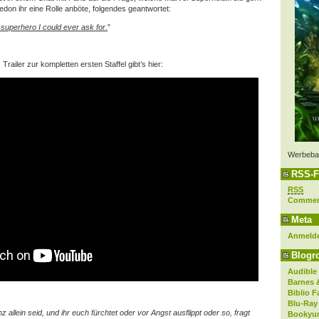
on ihr eine Rolle anböte, folgendes geantwortet:
superhero I could ever ask for.
”
 Trailer zur kompletten ersten Staffel gibt’s hier:
Werbeba
RSS-F
RSS
Comme
Meta
Anmeld
Blogro
Audible
Barnes 
Biblio F
Blu-Ray
 allein seid, und ihr euch fürchtet oder vor Angst ausflippt oder so, fragt
Bookyur