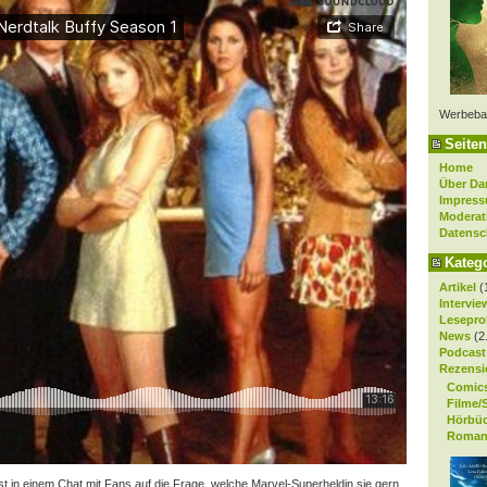
Werbeba
Seiten
Home
Über Da
Impres
Moderat
Datensc
Kateg
Artikel
(
Intervie
Lesepro
News
(2
Podcast
Rezensi
Comic
Filme/
Hörbü
Roman
gst in einem Chat mit Fans auf die Frage, welche Marvel-Superheldin sie gern