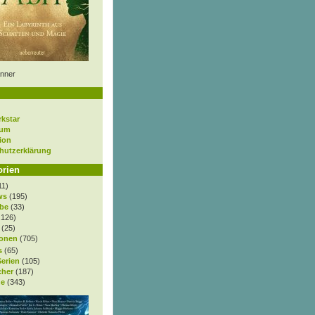
nner
rkstar
sum
ion
hutzerklärung
orien
11)
ws
(195)
be
(33)
.126)
(25)
onen
(705)
s
(65)
Serien
(105)
cher
(187)
e
(343)