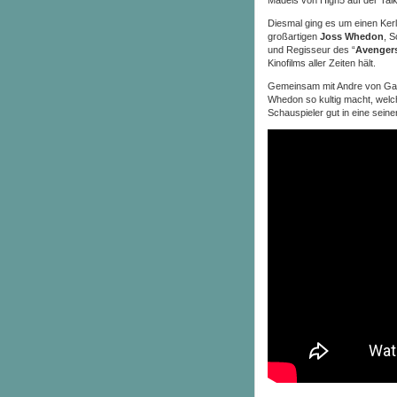
Diesmal ging es um einen Kerl,
großartigen
Joss Whedon
, S
und Regisseur des “
Avenger
Kinofilms aller Zeiten hält.
Gemeinsam mit Andre von Gam
Whedon so kultig macht, welc
Schauspieler gut in eine sein