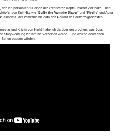
 den ich persönlich für einen der kreativsten Köpfe unserer Zeit halte – den
chöpfer von Kult-Hits wie “
Buffy the Vampire Slayer
” und “
Firefly
” und Autor
s
“-Kinofilms, der immerhin bis dato den Rekord des dritterfolgreichsten
estar und Kristin von High5 habe ich darüber gesprochen, was Joss
he Storywendung ich ihm nie verzeihen werde – und welche deutschen
er Serien passen würden: