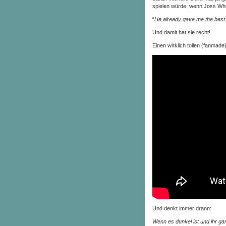
spielen würde, wenn Joss Whed
“
He already gave me the best 
Und damit hat sie recht!
Einen wirklich tollen (fanmade)
Und denkt immer drann:
Wenn es dunkel ist und ihr ganz