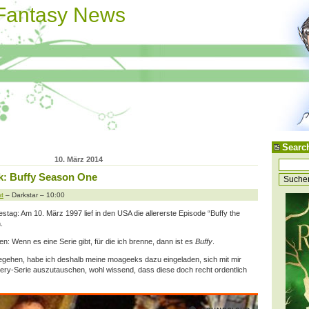
 Fantasy News
Searc
10. März 2014
k: Buffy Season One
t
– Darkstar – 10:00
stag: Am 10. März 1997 lief in den USA die allererste Episode “Buffy the
.
: Wenn es eine Serie gibt, für die ich brenne, dann ist es
Buffy
.
gehen, habe ich deshalb meine moageeks dazu eingeladen, sich mit mir
stery-Serie auszutauschen, wohl wissend, dass diese doch recht ordentlich