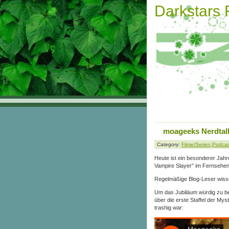
Darkstars
moageeks Nerdtal
Category:
Filme/Serien
,
Podcas
Heute ist ein besonderer Jahre
Vampire Slayer” im Fernsehen
Regelmäßige Blog-Leser wissen
Um das Jubiläum würdig zu be
über die erste Staffel der My
trashig war: