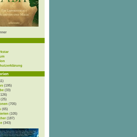
nner
rkstar
sum
ion
hutzerklärung
orien
11)
ws
(195)
be
(33)
.126)
(25)
onen
(705)
s
(65)
Serien
(105)
cher
(187)
e
(343)