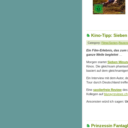
Kino-Tipp: Sieben
Category:
Filme/Serien
,
Rezen
Ein Film-Erlebnis, das zum
ganze Weile begleitet
…
Morgen startet
Sieben Minut
Kinos. Die gleichsam phantast
basiert auf dem gleichnamig
Ein Interview mit dem Autor, 
Tour durch Deutschland treff
Eine
spoilerfreie Review
des 
Kollegen auf
blurayreviews.ch
Ansonsten würd ich sagen:
U
Prinzessin Fantag