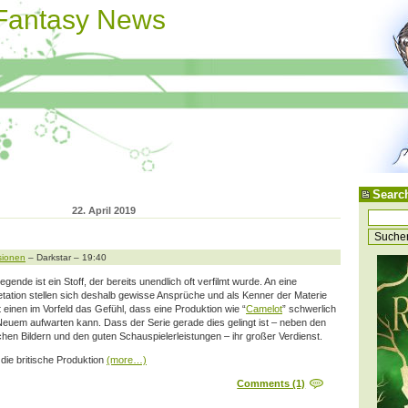
 Fantasy News
Searc
22. April 2019
sionen
– Darkstar – 19:40
egende ist ein Stoff, der bereits unendlich oft verfilmt wurde. An eine
etation stellen sich deshalb gewisse Ansprüche und als Kenner der Materie
 einen im Vorfeld das Gefühl, dass eine Produktion wie “
Camelot
” schwerlich
Neuem aufwarten kann. Dass der Serie gerade dies gelingt ist – neben den
chen Bildern und den guten Schauspielerleistungen – ihr großer Verdienst.
die britische Produktion
(more…)
Comments (1)