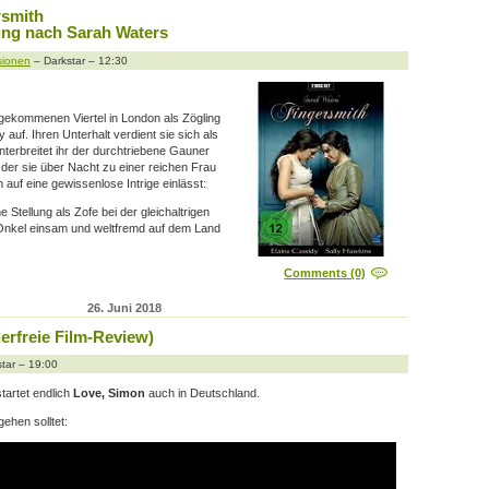
rsmith
ung nach Sarah Waters
sionen
– Darkstar – 12:30
gekommenen Viertel in London als Zögling
 auf. Ihren Unterhalt verdient sie sich als
terbreitet ihr der durchtriebene Gauner
der sie über Nacht zu einer reichen Frau
auf eine gewissenlose Intrige einlässt:
 Stellung als Zofe bei der gleichaltrigen
Onkel einsam und weltfremd auf dem Land
Comments (0)
26. Juni 2018
erfreie Film-Review)
tar – 19:00
artet endlich
Love, Simon
auch in Deutschland.
ehen solltet: