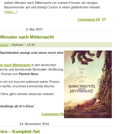
sieben Minuten nach Mitternacht vor seinem Fenster ein riesiges
Baummonster auf und drängt Connor in einen gefährlichen Handel:
(more…)
Comments (0)
3. Mai 2017
 Minuten nach Mitternacht
sionen
– Darkstar – 12:30
 Nachdenken anregt und einen noch eine
en nach Mitternacht
in den deutschen
ische und berührende Bestseller-Verfilmung
en Roman von
Patrick Ness
.
den ich vor kurzem während seiner Promo-
en durfte, erscheint kommende Woche.
Films gibt’s bereits heute bei meinem
.
nbedingt ab in’s Kino
!
Comments (0)
14. November 2016
hiro – Komplett-Set