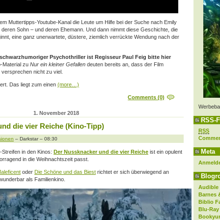
hrem Muttertipps-Youtube-Kanal die Leute um Hilfe bei der Suche nach Emily
m deren Sohn – und deren Ehemann. Und dann nimmt diese Geschichte, die
ginnt, eine ganz unerwartete, düstere, ziemlich verrückte Wendung nach der
, schwarzhumoriger Psychothriller ist Regisseur Paul Feig bitte hier
-Material zu
Nur ein kleiner Gefallen
deuten bereits an, dass der Film
 versprechen nicht zu viel.
tert. Das liegt zum einen
(more…)
Comments (0)
Werbeba
1. November 2018
RSS-F
nd die vier Reiche (Kino-Tipp)
RSS
Comme
sionen
– Darkstar – 08:30
Meta
-Streifen in den Kinos:
Der Nussknacker und die vier Reiche
ist ein opulent
vorragend in die Weihnachtszeit passt.
Anmeld
aleficent
oder
Die Schöne und das Biest
richtet er sich überwiegend an
Blogro
 wunderbar als Familienkino.
Audible
Barnes 
Biblio F
Blu-Ray
Bookyur