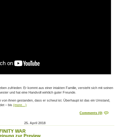
eben zufrieden: Er kommt aus einer intakten Familie, versteht sich mit seinen
wester und hat eine Handvoll wirklich guter Freunde.
 von ihnen gestanden, dass er schwul ist. Überhaupt ist das ein Umstand,
det – bis
(more…)
Comments (0)
25. April 2018
FINITY WAR
inung zur Preview