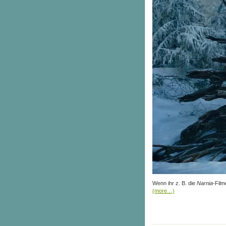
Wenn ihr z. B. die
Narnia-
Film
(more…)