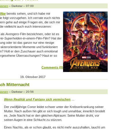
sionen
– Darkstar – 07:00
 War
bereits sehen, und ich habe mir
e folgt vorzugehen. Ich verrate euch nichts
ern gehe auf einige Fragen ein, die sich mir
die vielleicht auch euch interessieren:
 als
Avengers
-Film bezeichnen, oder ist es
ie-Superhelden-in-einem-Film-Film
? Hat der
ng oder ist das ganze nur eine riesige
rakterorientierte Momente und funktioniert
m? Holt er den Zuschauer auch emotional
hergesehene Überraschungen? Haut er so
Comments (0)
19. Oktober 2017
ch Mitternacht
sionen
– Darkstar – 20:56
Wenn Realität und Fantasy sich vermischen
…
Der zwölfjährige Conor leidet schwer unter der Krebserkrankung seiner
Mutter. Nach außen hin gibt er sich tough und unnahbar, innerlich brodelt
es. Jede Nacht hat er den gleichen Alptraum: Seine Mutter droht, vor
seinen Augen in eine Schlucht zu stürzen.
Eines Nachts, als er schon glaubt, es nicht mehr auszuhalten, taucht um