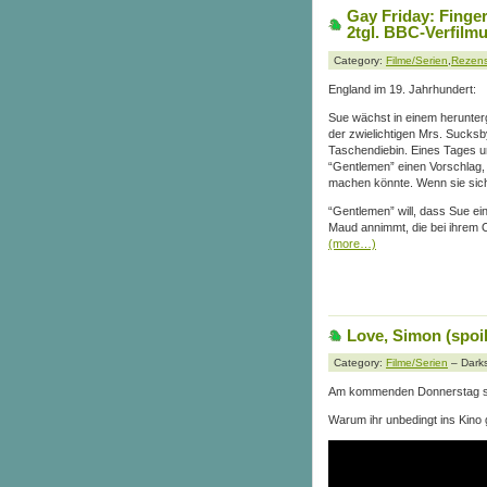
Gay Friday: Finge
2tgl. BBC-Verfilm
Category:
Filme/Serien
,
Rezen
England im 19. Jahrhundert:
Sue wächst in einem herunter
der zwielichtigen Mrs. Sucksby
Taschendiebin. Eines Tages un
“Gentlemen” einen Vorschlag, 
machen könnte. Wenn sie sich 
“Gentlemen” will, dass Sue eine
Maud annimmt, die bei ihrem 
(more…)
Love, Simon (spoil
Category:
Filme/Serien
– Darks
Am kommenden Donnerstag st
Warum ihr unbedingt ins Kino g