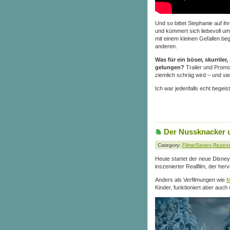
Und so bittet Stephanie auf i
und kümmert sich liebevoll u
mit einem kleinen Gefallen be
anderen.
Was für ein böser, skurriler
gelungen?
Trailer und Promo
ziemlich schräg wird – und sie
Ich war jedenfalls echt begeis
Der Nussknacker u
Category:
Filme/Serien
,
Rezen
Heute startet der neue Disney
inszenierter Realfilm, der her
Anders als Verfilmungen wie
M
Kinder, funktioniert aber auch