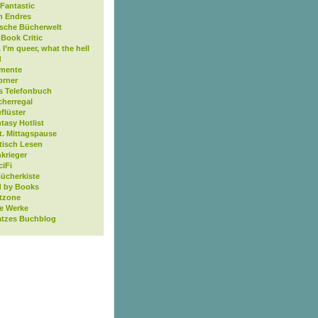
Fantastic
n Endres
ische Bücherwelt
Book Critic
, I’m queer, what the hell
d
mente
orner
s Telefonbuch
cherregal
flüster
tasy Hotlist
t. Mittagspause
tisch Lesen
krieger
ciFi
Bücherkiste
 by Books
tzone
ne Werke
atzes Buchblog