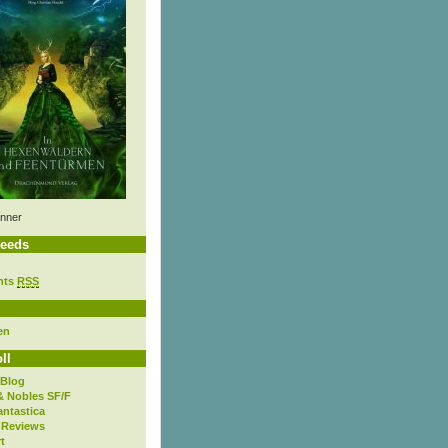
nner
eeds
nts
RSS
en
ll
 Blog
& Nobles SF/F
antastica
 Reviews
t