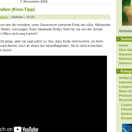
7. November 2018
fallen (Kino-Tipp)
sionen
– Darkstar – 22:25
n, um den die mondäne, unter Dauerstrom stehende Emily die süße, hilfsbereite
zu Mutter, sozusagen. Kann Stephanie Emilys Sohn für sie von der Schule
Werbeba
em Office nicht weg kommt?
Seiten
ht lange, aber sie sagt sofort zu. Nur, dass Emily nicht kommt, um ihren
Home
em Abend, noch an einem der darauffolgenden. Sie ist nicht erreichbar,
Über Da
e steckt.
Impres
Moderat
Datensc
Kateg
Artikel
(
Intervie
Lesepro
News
(2
Podcast
Rezensi
Comic
Filme/
Hörbü
Roman