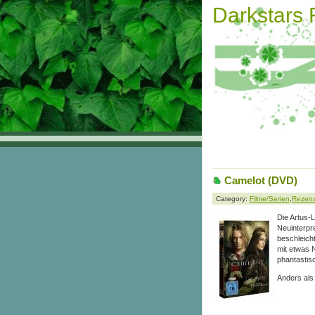
Darkstars
Camelot (DVD)
Category:
Filme/Serien
,
Rezen
Die Artus-L
Neuinterpr
beschleicht
mit etwas 
phantastis
Anders als 