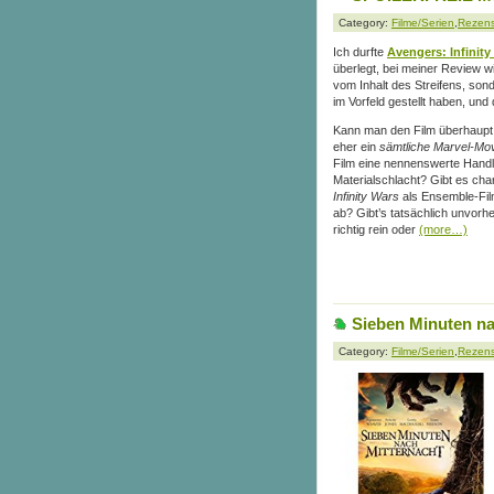
Category:
Filme/Serien
,
Rezen
Ich durfte
Avengers: Infinity
überlegt, bei meiner Review wi
vom Inhalt des Streifens, sond
im Vorfeld gestellt haben, und 
Kann man den Film überhaupt
eher ein
sämtliche Marvel-Mov
Film eine nennenswerte Handlu
Materialschlacht? Gibt es cha
Infinity Wars
als Ensemble-Fil
ab? Gibt’s tatsächlich unvor
richtig rein oder
(more…)
Sieben Minuten na
Category:
Filme/Serien
,
Rezen