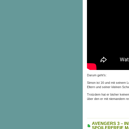
Darum geht’s:
Simon ist 16 und mit seinem L
Eltern und seiner kleinen Sch
Trotzdem hat er bisher keinem
über den er mit niemandem re
AVENGERS 3 – IN
SPOILERFREIE Me