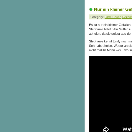
Nur ein kleiner Ge
Category:
Filme/Serien
,
Rezen
Es ist nur ein kleiner Gefalle
Stephanie bittet. Von Mutter 
abholen, da sie selbst aus d
Stephanie kennt Emily noch nic
Sohn abzuholen. Weder an dies
nicht mal ihr Mann weiß, wo si