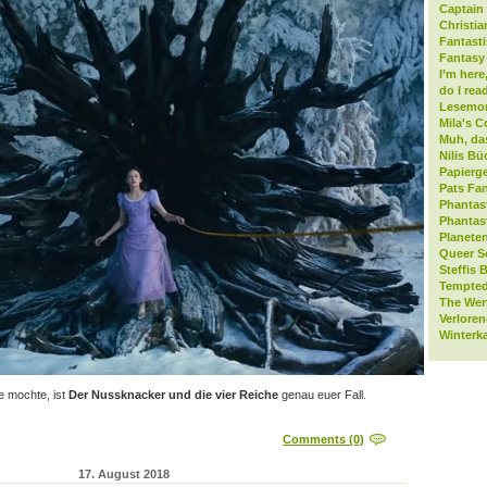
Captain 
Christia
Fantast
Fantasy 
I’m here
do I rea
Lesemo
Mila's C
Muh, da
Nilis Bü
Papierge
Pats Fan
Phantas
Phantas
Planeten
Queer S
Steffis 
Tempted
The Wer
Verlore
Winterk
e mochte, ist
Der Nussknacker und die vier Reiche
genau euer Fall.
Comments (0)
17. August 2018