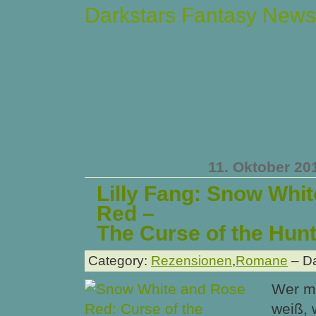
Darkstars Fantasy News
11. Oktober 20
Lilly Fang: Snow Whi
Red –
The Curse of the Hu
Category:
Rezensionen
,
Romane
– Da
Wer me
weiß, 