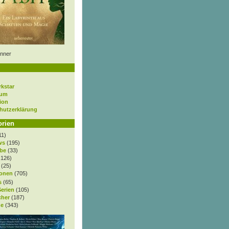
nner
rkstar
sum
ion
hutzerklärung
orien
11)
ws
(195)
be
(33)
.126)
(25)
onen
(705)
s
(65)
Serien
(105)
cher
(187)
e
(343)