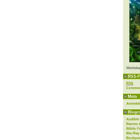
Werbeba
RSS-F
RSS
Comme
Meta
Anmeld
Blogro
Audible
Barnes 
Biblio F
Blu-Ray
Bookyur