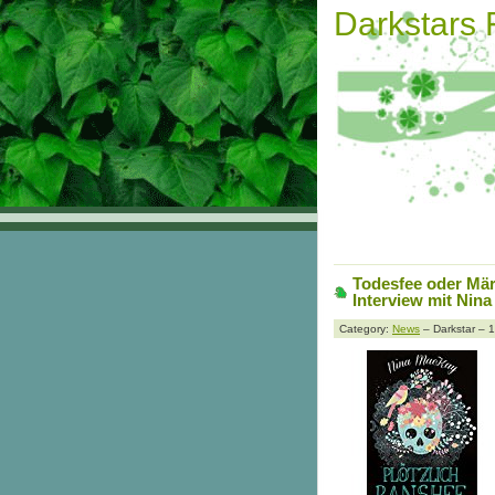
Darkstars
Todesfee oder Mä
Interview mit Nin
Category:
News
– Darkstar – 