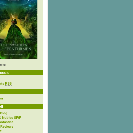
nner
eeds
nts
RSS
en
ll
 Blog
& Nobles SF/F
antastica
 Reviews
t