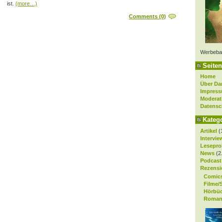
ist.
(more…)
Comments (0)
Werbeba
Seiten
Home
Über Da
Impres
Moderat
Datensc
Kateg
Artikel
(
Intervie
Lesepro
News
(2
Podcast
Rezensi
Comic
Filme/
Hörbü
Roman