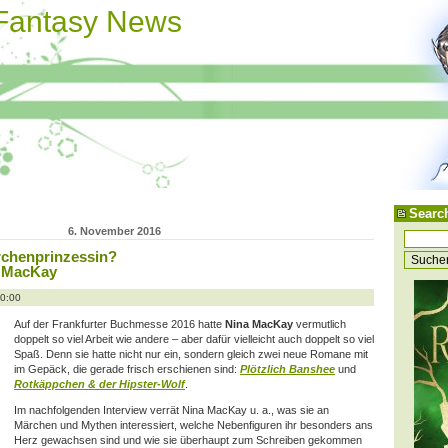
 Fantasy News
Searc
6. November 2016
rchenprinzessin?
a MacKay
10:00
Auf der Frankfurter Buchmesse 2016 hatte
Nina MacKay
vermutlich
doppelt so viel Arbeit wie andere – aber dafür vielleicht auch doppelt so viel
Spaß. Denn sie hatte nicht nur ein, sondern gleich zwei neue Romane mit
im Gepäck, die gerade frisch erschienen sind:
Plötzlich Banshee
und
Rotkäppchen & der Hipster-Wolf
.
Im nachfolgenden Interview verrät Nina MacKay u. a., was sie an
Märchen und Mythen interessiert, welche Nebenfiguren ihr besonders ans
Herz gewachsen sind und wie sie überhaupt zum Schreiben gekommen