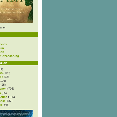
nner
rkstar
sum
ion
hutzerklärung
orien
11)
ws
(195)
be
(33)
.126)
(25)
onen
(705)
s
(65)
Serien
(105)
cher
(187)
e
(343)