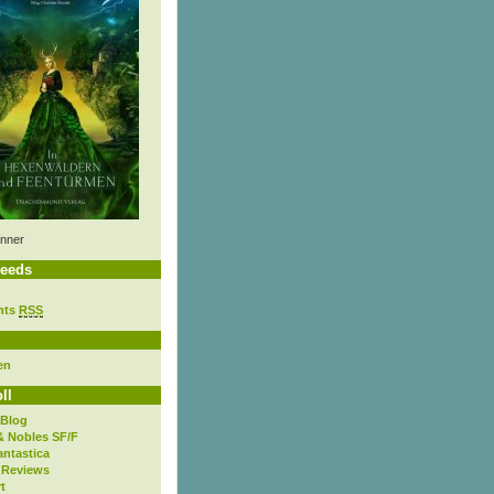
nner
eeds
nts
RSS
en
ll
 Blog
& Nobles SF/F
antastica
 Reviews
t