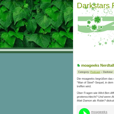
Darkstars
moageeks Nerdtal
Category:
Podcast
– Darkstar 
Die moageeks begrüßen das n
“Man of Steel”-Sequel, in d
treffen wird.
Über Fragen wie
Wird Ben Aff
grottenschlecht? Und wenn Aff
Matt Damon als Robin?
diskut