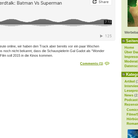
Werbeba
Seiten
eute online, wir haben den Track aber bereits vor ein paar Wochen
Home
 noch nicht bekannt, dass die Schauspielerin Gal Gadot als “Wonder
Über Da
ilm soll 2015 in die Kinos kommen.
Impres
Moderat
Comments (1)
Datensc
Kateg
Artikel
(
Intervie
Lesepro
News
(2
Podcast
Rezensi
Comic
Filme/
Hörbü
Roman