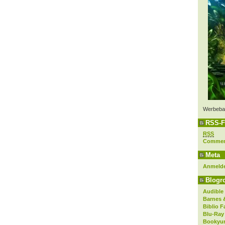
Werbeba
RSS-F
RSS
Comme
Meta
Anmeld
Blogro
Audible
Barnes 
Biblio F
Blu-Ray
Bookyur