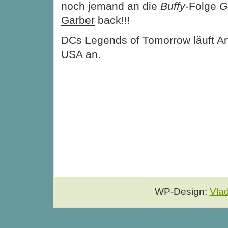
noch jemand an die
Buffy
-Folge
G
Garber
back!!!
DCs Legends of Tomorrow läuft A
USA an.
WP-Design:
Vla