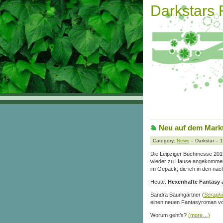
Darkstars
Neu auf dem Markt
Category:
News
– Darkstar – 
Die Leipziger Buchmesse 2015 
wieder zu Hause angekommen 
im Gepäck, die ich in den näc
Heute:
Hexenhafte Fantasy 
Sandra Baumgärtner (
Seraph
einen neuen Fantasyroman vo
Worum geht’s?
(more…)