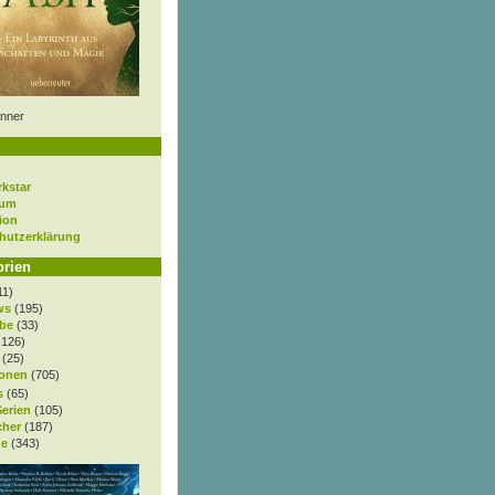
nner
rkstar
sum
ion
hutzerklärung
orien
11)
ws
(195)
be
(33)
.126)
(25)
onen
(705)
s
(65)
Serien
(105)
cher
(187)
e
(343)