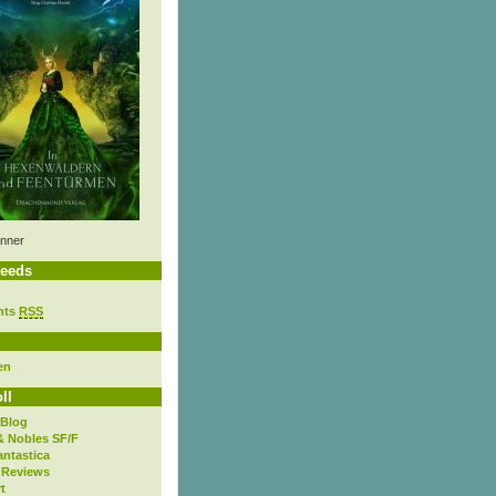
nner
eeds
nts
RSS
en
ll
 Blog
& Nobles SF/F
antastica
 Reviews
t