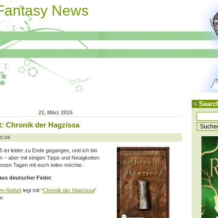
 Fantasy News
Searc
21. März 2015
: Chronik der Hagzissa
15:08
ist leider zu Ende gegangen, und ich bin
– aber mit einigen Tipps und Neuigkeiten
hsten Tagen mit euch teilen möchte.
aus deutscher Feder
.
im-Reihe
) legt mit “
Chronik der Hagzissa
”
r.