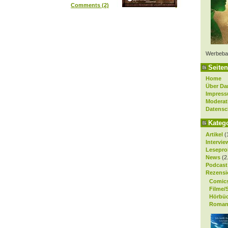
Comments (2)
Werbeba
Seiten
Home
Über Da
Impres
Moderat
Datensc
Kateg
Artikel
(
Intervie
Lesepro
News
(2
Podcast
Rezensi
Comic
Filme/
Hörbü
Roman