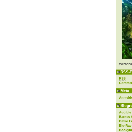
Werbeba
RSS-F
RSS
Comme
Meta
Anmeld
Blogro
Audible
Barnes 
Biblio F
Blu-Ray
Bookyur