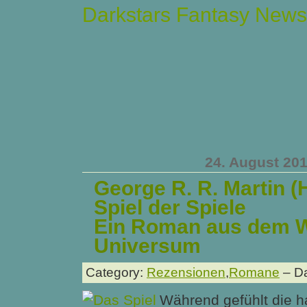
Darkstars Fantasy News
24. August 20
George R. R. Martin (
Spiel der Spiele
Ein Roman aus dem
Universum
Category:
Rezensionen
,
Romane
– Da
Während gefühlt die h