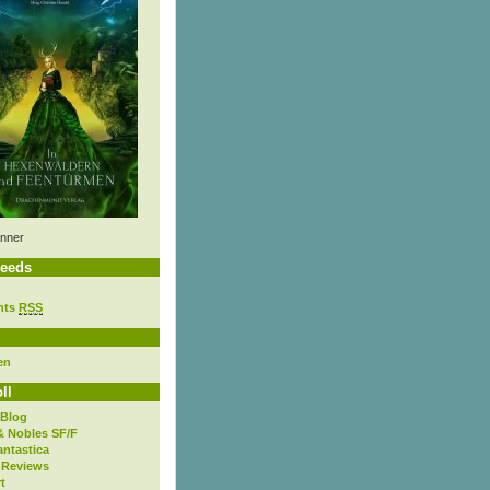
nner
eeds
nts
RSS
en
ll
 Blog
& Nobles SF/F
antastica
 Reviews
t