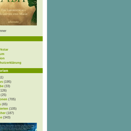
nner
rkstar
sum
ion
hutzerklärung
orien
11)
ws
(195)
be
(33)
.126)
(25)
onen
(705)
s
(65)
Serien
(105)
cher
(187)
e
(343)