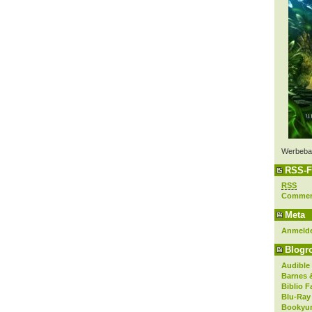
Werbeba
RSS-F
RSS
Comme
Meta
Anmeld
Blogro
Audible
Barnes 
Biblio F
Blu-Ray
Bookyur