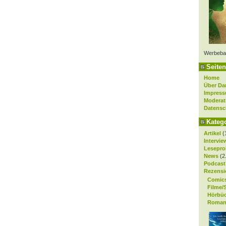
Werbeba
Seiten
Home
Über Da
Impres
Moderat
Datensc
Kateg
Artikel
(
Intervie
Lesepro
News
(2
Podcast
Rezensi
Comic
Filme/
Hörbü
Roman