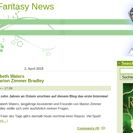
 Fantasy News
Searc
2. April 2018
abeth Waters
arion Zimmer Bradley
r – 17:09
 zehn Jahren an Ostern erschien auf diesem Blog das erste Interview!
sabeth Waters, langjährige Assistentin und Freundin von Marion Zimmer
dley stellte sich sehr ausführlich meinen Fragen.
 Feier des Tage gibt’s deshalb heute nochmal einen Repost. Viel Spaß!
ore…)
Comments (0)