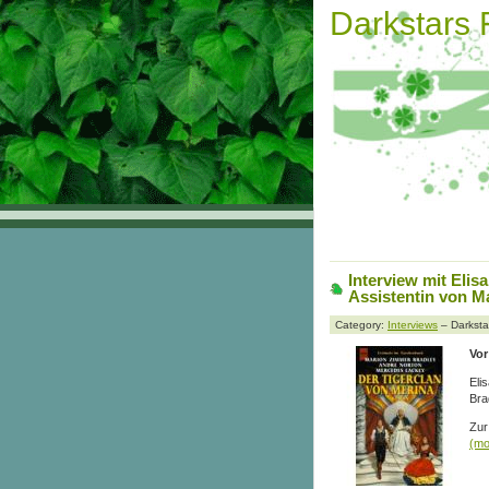
Darkstars
Interview mit Elis
Assistentin von M
Category:
Interviews
– Darksta
Vor
Eli
Bra
Zur
(m