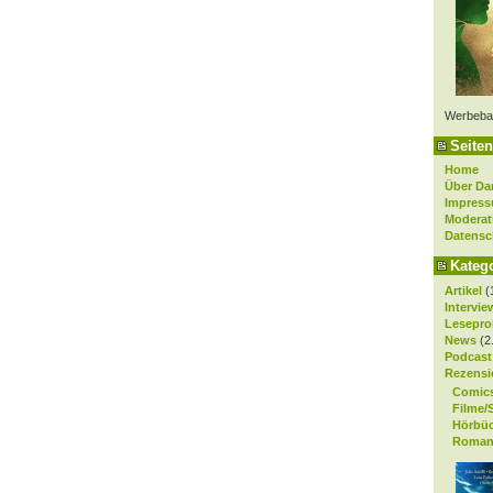
Werbeba
Seiten
Home
Über Da
Impres
Moderat
Datensc
Kateg
Artikel
(
Intervie
Lesepro
News
(2
Podcast
Rezensi
Comic
Filme/
Hörbü
Roman