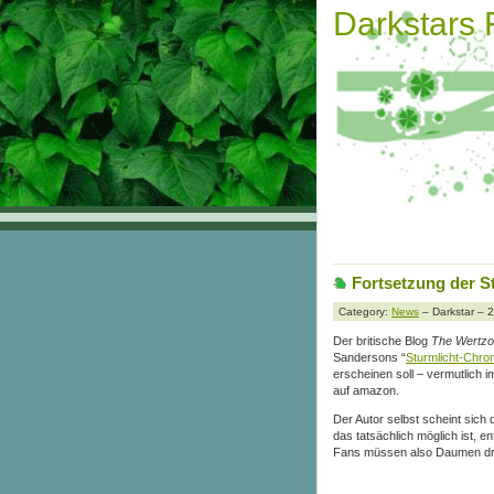
Darkstars
Fortsetzung der S
Category:
News
– Darkstar – 
Der britische Blog
The Wertz
Sandersons “
Sturmlicht-Chro
erscheinen soll – vermutlich 
auf amazon.
Der Autor selbst scheint sich 
das tatsächlich möglich ist, e
Fans müssen also Daumen d