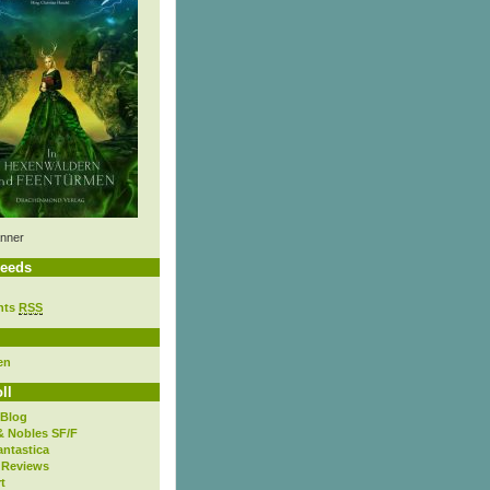
nner
eeds
nts
RSS
en
ll
 Blog
& Nobles SF/F
antastica
 Reviews
t