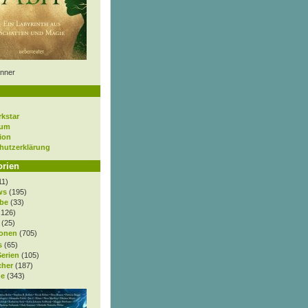
nner
rkstar
sum
ion
hutzerklärung
orien
11)
ws
(195)
be
(33)
.126)
(25)
onen
(705)
s
(65)
Serien
(105)
cher
(187)
e
(343)