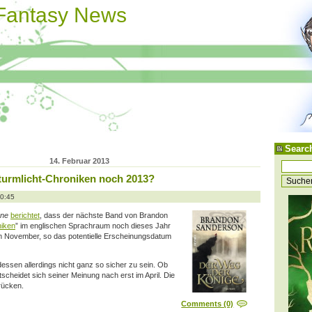
 Fantasy News
Searc
14. Februar 2013
turmlicht-Chroniken noch 2013?
20:45
one
berichtet
, dass der nächste Band von Brandon
niken
” im englischen Sprachraum noch dieses Jahr
im November, so das potentielle Erscheinungsdatum
dessen allerdings nicht ganz so sicher zu sein. Ob
ntscheidet sich seiner Meinung nach erst im April. Die
rücken.
Comments (0)