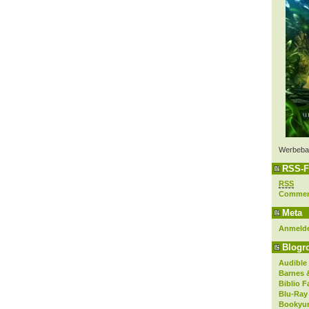
Werbeba
RSS-F
RSS
Comme
Meta
Anmeld
Blogro
Audible
Barnes 
Biblio F
Blu-Ray
Bookyur