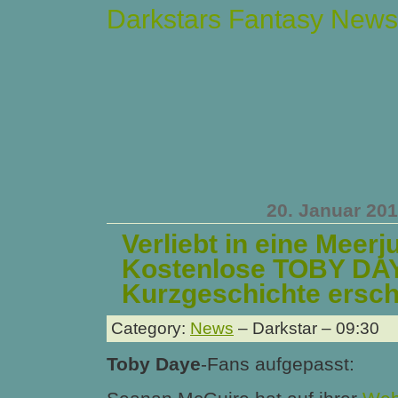
Darkstars Fantasy News
20. Januar 20
Verliebt in eine Meerj
Kostenlose TOBY DA
Kurzgeschichte ersc
Category:
News
– Darkstar – 09:30
Toby Daye
-Fans aufgepasst: