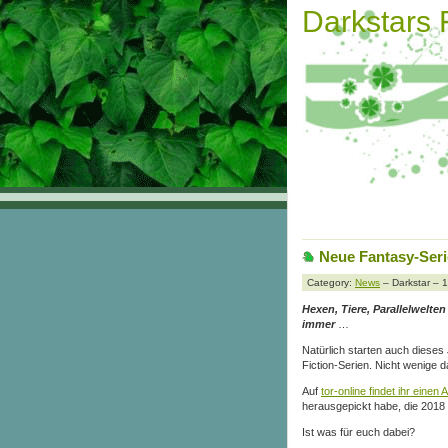
Darkstars
Neue Fantasy-Seri
Category:
News
– Darkstar – 
Hexen, Tiere, Parallelwelte
immer
…
Natürlich starten auch dieses
Fiction-Serien. Nicht wenige
Auf
tor-online findet ihr einen A
herausgepickt habe, die 2018 mi
Ist was für euch dabei?