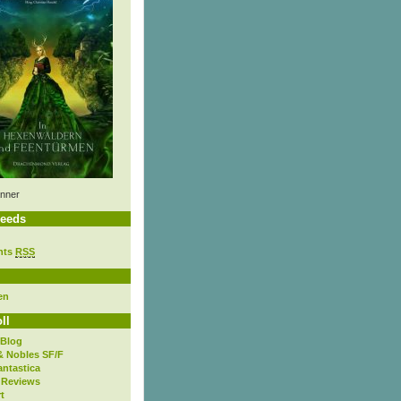
nner
eeds
nts
RSS
en
ll
 Blog
& Nobles SF/F
antastica
 Reviews
t