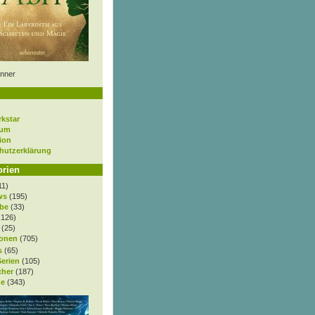
nner
rkstar
sum
ion
hutzerklärung
orien
11)
ws
(195)
be
(33)
.126)
(25)
onen
(705)
s
(65)
Serien
(105)
cher
(187)
e
(343)