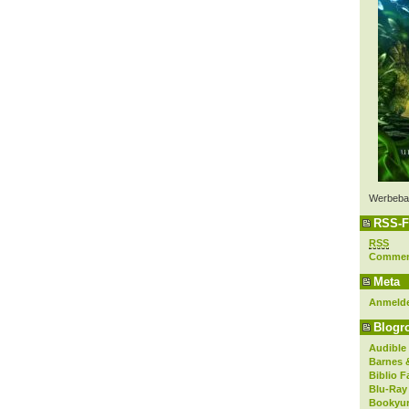
Werbeba
RSS-F
RSS
Comme
Meta
Anmeld
Blogro
Audible
Barnes 
Biblio F
Blu-Ray
Bookyur