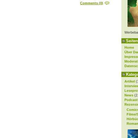
Comments (0)
Werbeba
Seiten
Home
Über Da
Impres
Moderat
Datensc
Kateg
Artikel
(
Intervie
Lesepro
News
(2
Podcast
Rezensi
Comic
Filme/
Hörbü
Roman