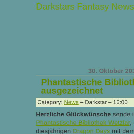
Darkstars Fantasy News
30. Oktober 20
Phantastische Bibliot
ausgezeichnet
Category:
News
– Darkstar – 16:00
Herzliche Glückwünsche
sende i
Phantastische Bibliothek Wetzlar
,
diesjährigen
Dragon Days
mit dem