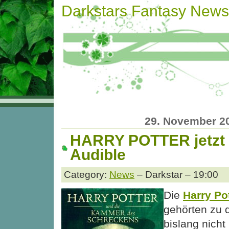
Darkstars Fantasy News
29. November 2
HARRY POTTER jetzt 
Audible
Category:
News
– Darkstar – 19:00
Die
Harry Po
gehörten zu d
bislang nich