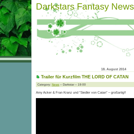
Darkstars Fantasy News
18. August 2014
Trailer für Kurzfilm THE LORD OF CATAN
Category:
News
– Darkstar – 19:00
Amy Acker & Fran Kranz und “Siedler von Catan” – großartig!!