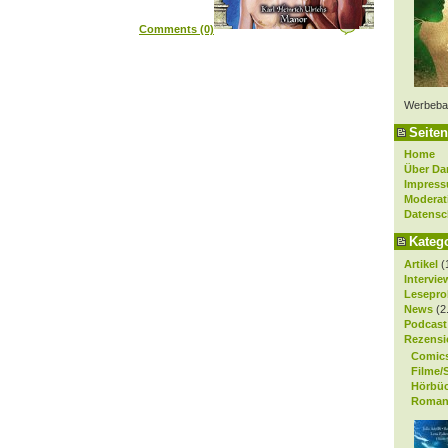
Comments (0)
Werbeba
Seiten
Home
Über Da
Impres
Moderat
Datensc
Kateg
Artikel
(
Intervie
Lesepro
News
(2
Podcast
Rezensi
Comic
Filme/
Hörbü
Roman