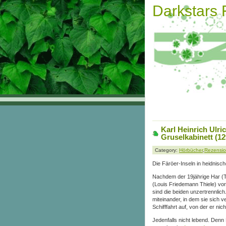
Darkstars
Karl Heinrich Ulri
Gruselkabinett (12
Category:
Hörbücher
,
Rezensi
Die Färöer-Inseln in heidnisch
Nachdem der 19jährige Har (
(Louis Friedemann Thiele) vor
sind die beiden unzertrennlic
miteinander, in dem sie sich v
Schifffahrt auf, von der er n
Jedenfalls nicht lebend. Denn