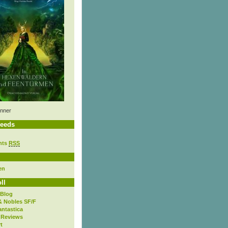
nner
eeds
nts
RSS
en
ll
 Blog
& Nobles SF/F
antastica
 Reviews
t