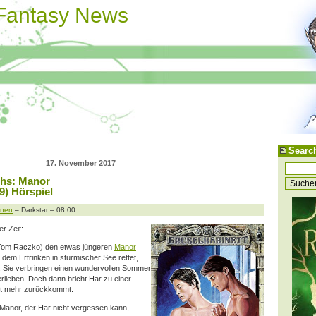
 Fantasy News
Searc
17. November 2017
chs: Manor
9) Hörspiel
onen
– Darkstar – 08:00
er Zeit:
Tom Raczko) den etwas jüngeren
Manor
 dem Ertrinken in stürmischer See rettet,
h. Sie verbringen einen wundervollen Sommer
erlieben. Doch dann bricht Har zu einer
icht mehr zurückkommt.
 Manor, der Har nicht vergessen kann,