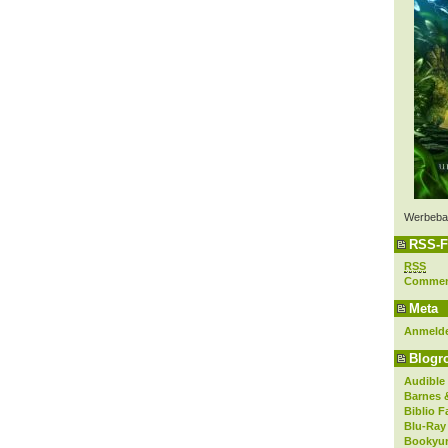
Werbeba
RSS-F
RSS
Comme
Meta
Anmeld
Blogro
Audible
Barnes 
Biblio F
Blu-Ray
Bookyur