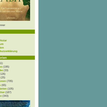
nner
rkstar
sum
ion
hutzerklärung
orien
11)
ws
(195)
be
(33)
.126)
(25)
onen
(705)
s
(65)
Serien
(105)
cher
(187)
e
(343)