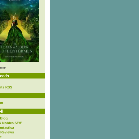
nner
eeds
nts
RSS
en
ll
 Blog
& Nobles SF/F
antastica
 Reviews
t