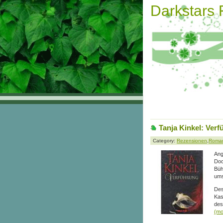
Darkstars
Tanja Kinkel: Ver
Category:
Rezensionen
,
Roma
Ang
Doc
Büh
ums
Des
Kas
des
(m