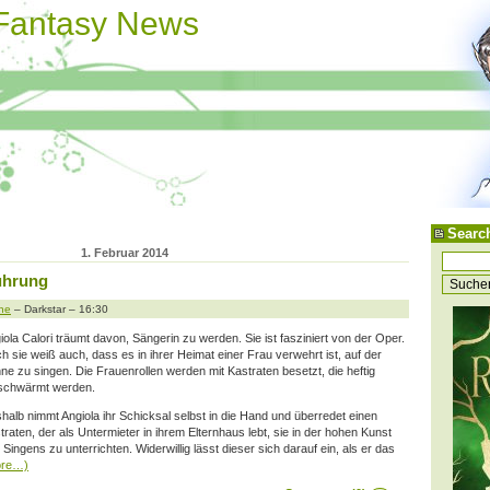
 Fantasy News
Searc
1. Februar 2014
führung
ne
– Darkstar – 16:30
iola Calori träumt davon, Sängerin zu werden. Sie ist fasziniert von der Oper.
h sie weiß auch, dass es in ihrer Heimat einer Frau verwehrt ist, auf der
ne zu singen. Die Frauenrollen werden mit Kastraten besetzt, die heftig
chwärmt werden.
halb nimmt Angiola ihr Schicksal selbst in die Hand und überredet einen
traten, der als Untermieter in ihrem Elternhaus lebt, sie in der hohen Kunst
 Singens zu unterrichten. Widerwillig lässt dieser sich darauf ein, als er das
ore…)