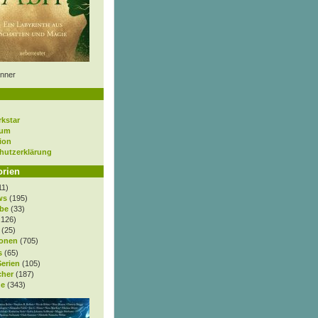
nner
rkstar
sum
ion
hutzerklärung
orien
11)
ws
(195)
be
(33)
.126)
(25)
onen
(705)
s
(65)
Serien
(105)
cher
(187)
e
(343)