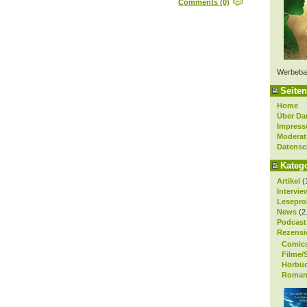
Comments (0)
Werbeba
Seiten
Home
Über Da
Impres
Moderat
Datensc
Kateg
Artikel
(
Intervie
Lesepro
News
(2
Podcast
Rezensi
Comic
Filme/
Hörbü
Roman