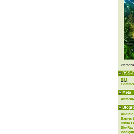
Werbeba
RSS-F
RSS
Comme
Meta
Anmeld
Blogro
Audible
Barnes 
Biblio F
Blu-Ray
Bookyur