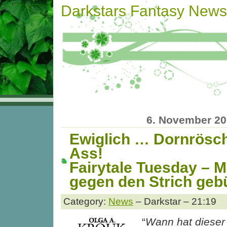
Darkstars Fantasy News
6. November 2
Ewiglich … Dornrösc
Ass!
Fairytale Tuesday – 
gegen den Strich geb
Category:
News
– Darkstar – 21:19
“
Wann hat dieser