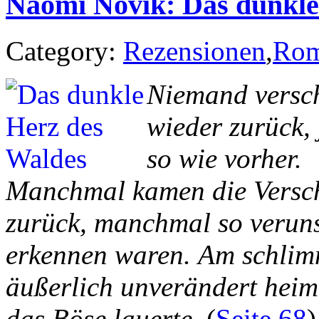
Naomi Novik: Das dunkle
Category:
Rezensionen
,
Rom
Niemand versc
wieder zurück, 
so wie vorher.
Manchmal kamen die Versc
zurück, manchmal so verunst
erkennen waren.
Am schlimm
äußerlich unverändert heim
das Böse lauerte
. (
Seite 68
)