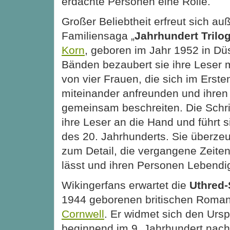
erdachte Personen eine Rolle.
Großer Beliebtheit erfreut sich a
Familiensaga „
Jahrhundert Trilog
Korn
, geboren im Jahr 1952 in Düs
Bänden bezaubert sie ihre Leser 
von vier Frauen, die sich im Erste
miteinander anfreunden und ihre
gemeinsam beschreiten. Die Schrif
ihre Leser an die Hand und führt 
des 20. Jahrhunderts. Sie überzeug
zum Detail, die vergangene Zeite
lässt und ihren Personen Lebendig
Wikingerfans erwartet die
Uthred-
1944 geborenen britischen Roma
Cornwell
. Er widmet sich den Urs
beginnend im 9. Jahrhundert nach