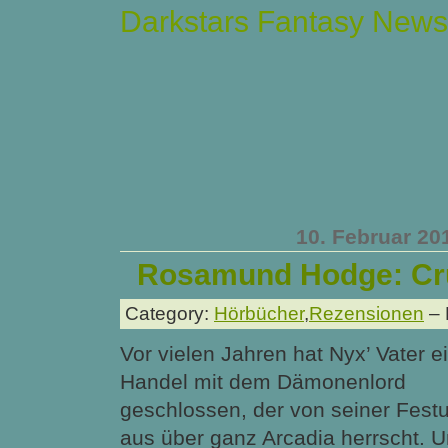
Darkstars Fantasy News
10. Februar 20
Rosamund Hodge: Cr
Category:
Hörbücher
,
Rezensionen
– 
Vor vielen Jahren hat Nyx’ Vater e
Handel mit dem Dämonenlord
geschlossen, der von seiner Fest
aus über ganz Arcadia herrscht. 