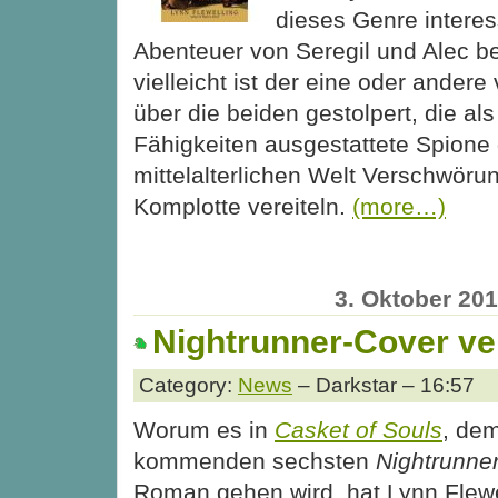
dieses Genre interes
Abenteuer von Seregil und Alec be
vielleicht ist der eine oder ander
über die beiden gestolpert, die al
Fähigkeiten ausgestattete Spione 
mittelalterlichen Welt Verschwör
Komplotte vereiteln.
(more…)
3. Oktober 20
Nightrunner-Cover ver
Category:
News
– Darkstar – 16:57
Worum es in
Casket of Souls
, de
kommenden sechsten
Nightrunne
Roman gehen wird, hat Lynn Flewe