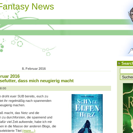
 Fantasy News
Searc
8. Februar 2016
bruar 2016
sefutter, dass mich neugierig macht
08:00
ch droht euer SUB bereits, euch zu
ltet ihr regelmäßig nach spannenden
neugierig machen.
paß macht, das Netz und die
n zu durchforsten, die spannend und
dafür viel Zeit aufwende, habe ich mir
hen in die Masse der anderen Blogs, die
elektierte Titel
(more…)