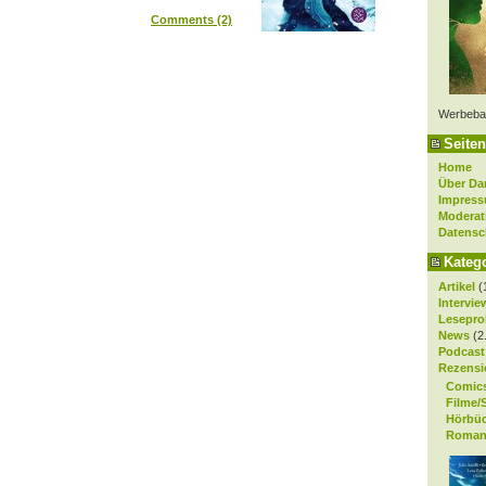
Comments (2)
Werbeba
Seiten
Home
Über Da
Impres
Moderat
Datensc
Kateg
Artikel
(
Intervie
Lesepro
News
(2
Podcast
Rezensi
Comic
Filme/
Hörbü
Roman