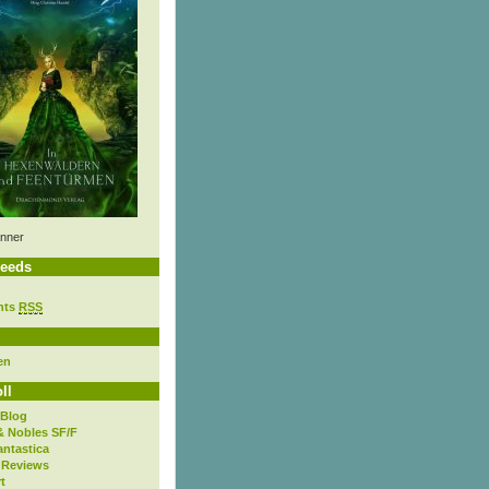
nner
eeds
nts
RSS
en
ll
 Blog
& Nobles SF/F
antastica
 Reviews
t