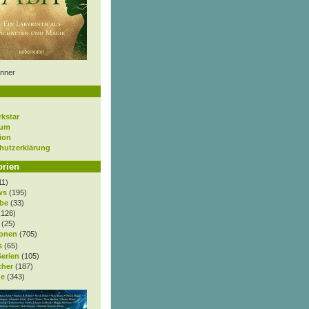
nner
rkstar
sum
ion
hutzerklärung
orien
11)
ws
(195)
be
(33)
.126)
(25)
onen
(705)
s
(65)
Serien
(105)
cher
(187)
e
(343)