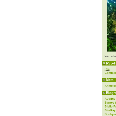
Werbeba
RSS-F
RSS
Comme
Meta
Anmeld
Blogro
Audible
Barnes 
Biblio F
Blu-Ray
Bookyur