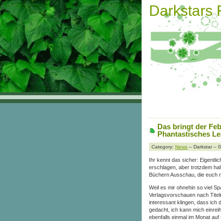
Darkstars
Das bringt der Fe
Phantastisches Le
Category:
News
– Darkstar – 
Ihr kennt das sicher: Eigentli
erschlagen, aber trotzdem ha
Büchern Ausschau, die euch 
Weil es mir ohnehin so viel S
Verlagsvorschauen nach Titel
interessant klingen, dass ich 
gedacht, ich kann mich einrei
ebenfalls einmal im Monat auf s