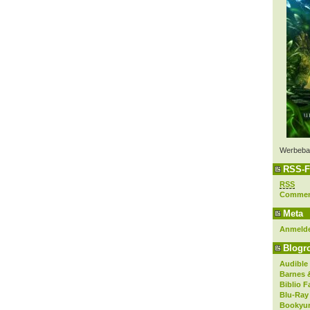
Werbeba
RSS-F
RSS
Comme
Meta
Anmeld
Blogro
Audible
Barnes 
Biblio F
Blu-Ray
Bookyur