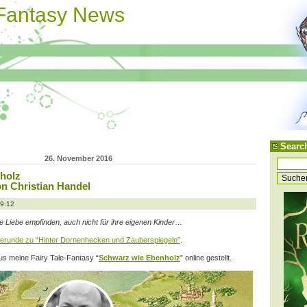
 Fantasy News
Searc
26. November 2016
holz
n Christian Handel
19:12
Liebe empfinden, auch nicht für ihre eigenen Kinder
…
erunde zu “Hinter Dornenhecken und Zauberspiegeln”
.
us meine Fairy Tale-Fantasy “
Schwarz wie Ebenholz
” online gestellt.