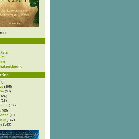
nner
rkstar
sum
ion
hutzerklärung
orien
11)
ws
(195)
be
(33)
.126)
(25)
onen
(705)
s
(65)
Serien
(105)
cher
(187)
e
(343)