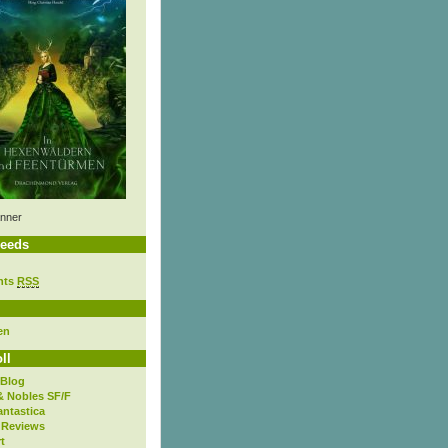
nner
eeds
nts
RSS
en
ll
 Blog
& Nobles SF/F
antastica
 Reviews
t