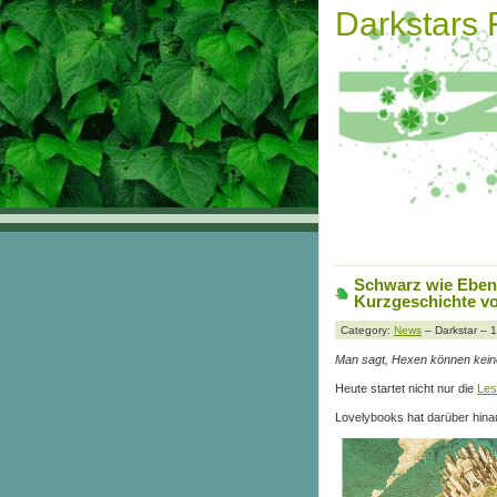
Darkstars
Schwarz wie Eben
Kurzgeschichte vo
Category:
News
– Darkstar – 
Man sagt, Hexen können keine 
Heute startet nicht nur die
Les
Lovelybooks hat darüber hina