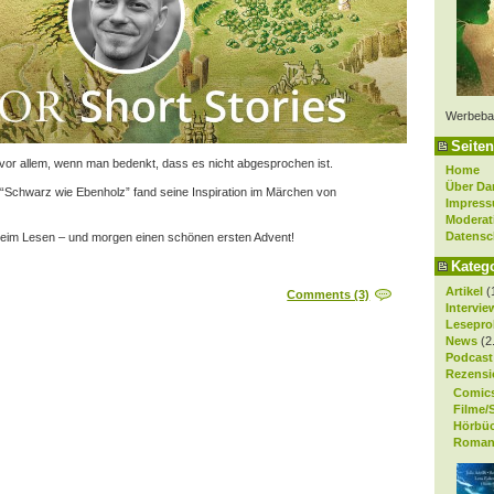
Werbeba
Seiten
 vor allem, wenn man bedenkt, dass es nicht abgesprochen ist.
Home
Über Da
n, “Schwarz wie Ebenholz” fand seine Inspiration im Märchen von
Impres
Moderat
Datensc
beim Lesen – und morgen einen schönen ersten Advent!
Kateg
Artikel
(
Comments (3)
Intervie
Lesepro
News
(2
Podcast
Rezensi
Comic
Filme/
Hörbü
Roman