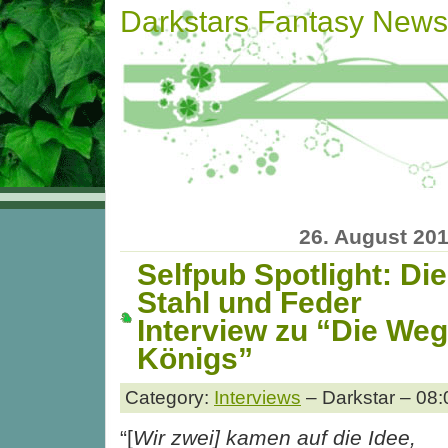
Darkstars Fantasy News
26. August 20
Selfpub Spotlight: Di
Stahl und Feder
Interview zu “Die We
Königs”
Category:
Interviews
– Darkstar – 08:
“[
Wir zwei] kamen
auf die Idee,