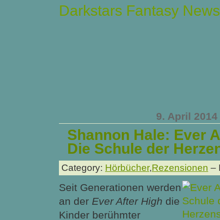
Darkstars Fantasy News
9. April 2014
Shannon Hale: Ever Af
Die Schule der Herz
Category:
Hörbücher
,
Rezensionen
– 
Seit Generationen werden
an der
Ever After High
die
Kinder berühmter