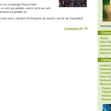
m es um schwierige Phasen beim
o sehr gut gefallen, weil er nicht nur sehr
annend ausgefallen ist.
jetzt auch, natürlich mit Erlaubnis der Autorin, bei mir als Gastartikel:
Werbeba
Comments (0)
Seiten
Home
Über Da
Impres
Moderat
Datensc
Kateg
Artikel
(
Intervie
Lesepro
News
(2
Podcast
Rezensi
Comic
Filme/
Hörbü
Roman