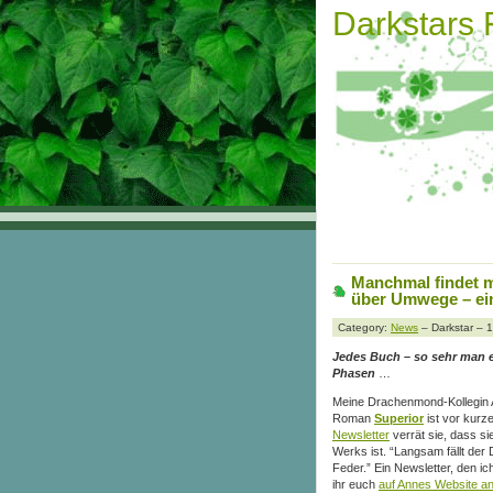
Darkstars
Manchmal findet m
über Umwege – ein
Category:
News
– Darkstar – 
Jedes Buch – so sehr man es
Phasen
…
Meine Drachenmond-Kollegin An
Roman
Superior
ist vor kurz
Newsletter
verrät sie, dass si
Werks ist. “Langsam fällt der 
Feder.” Ein Newsletter, den i
ihr euch
auf Annes Website a