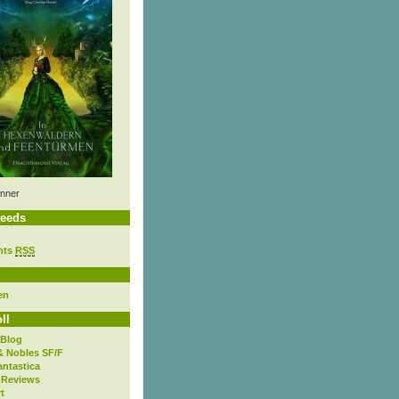
nner
eeds
nts
RSS
en
ll
 Blog
& Nobles SF/F
antastica
 Reviews
t