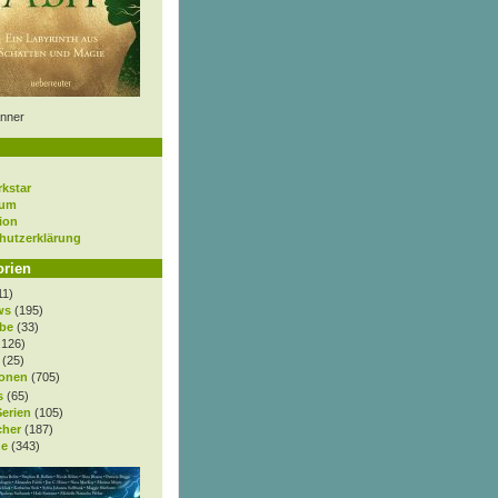
nner
rkstar
sum
ion
hutzerklärung
orien
11)
ws
(195)
be
(33)
.126)
(25)
onen
(705)
s
(65)
Serien
(105)
cher
(187)
e
(343)