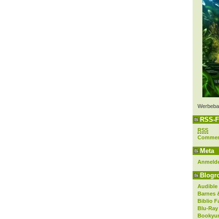
Werbeba
RSS-F
RSS
Comme
Meta
Anmeld
Blogro
Audible
Barnes 
Biblio F
Blu-Ray
Bookyur