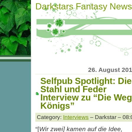
Darkstars Fantasy News
26. August 20
Selfpub Spotlight: Di
Stahl und Feder
Interview zu “Die We
Königs”
Category:
Interviews
– Darkstar – 08:
“[
Wir zwei] kamen
auf die Idee,