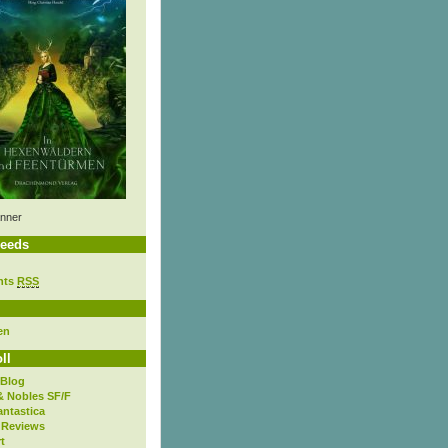
nner
eeds
nts
RSS
en
ll
 Blog
& Nobles SF/F
antastica
 Reviews
t