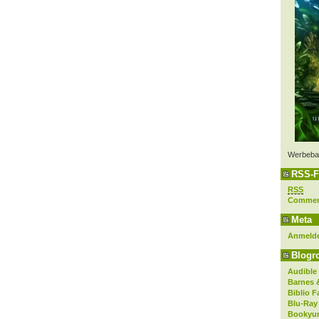
Werbeba
RSS-F
RSS
Comme
Meta
Anmeld
Blogro
Audible
Barnes 
Biblio F
Blu-Ray
Bookyur