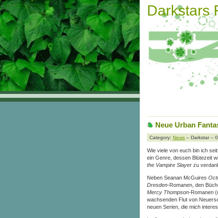
Darkstars
Neue Urban Fanta
Category:
News
– Darkstar – 
Wie viele von euch bin ich sei
ein Genre, dessen Blütezeit 
the Vampire Slayer
zu verdan
Neben Seanan McGuires
Oct
Dresden
-Romanen, den Bücher
Mercy Thompson
-Romanen (me
wachsenden Flut von Neuers
neuen Serien, die mich intere