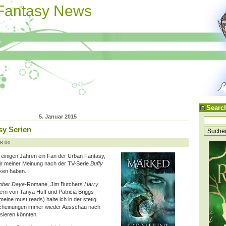
 Fantasy News
Searc
5. Januar 2015
sy Serien
08:00
t einigen Jahren ein Fan der Urban Fantasy,
wir meiner Meinung nach der TV-Serie
Buffy
ken haben.
ober Daye
-Romane, Jim Butchers
Harry
n von Tanya Huff und Patricia Briggs
ine must reads) halte ich in der stetig
cheinungen immer wieder Ausschau nach
ssieren könnten.