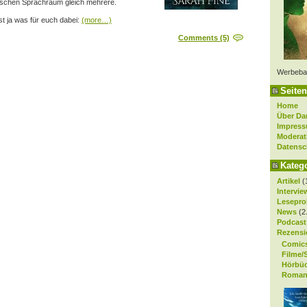
ischen Sprachraum gleich mehrere.
 ist ja was für euch dabei:
(more…)
Comments (5)
Werbeba
Seiten
Home
Über Da
Impres
Moderat
Datensc
Kateg
Artikel
(
Intervie
Lesepro
News
(2
Podcast
Rezensi
Comic
Filme/
Hörbü
Roman