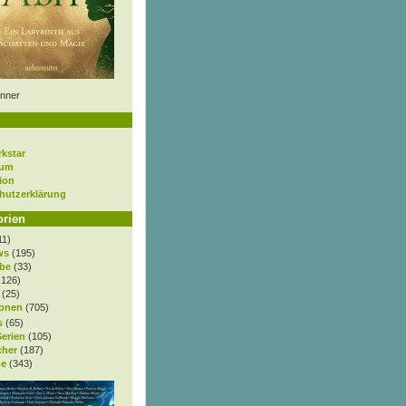
nner
rkstar
sum
ion
hutzerklärung
orien
11)
ws
(195)
be
(33)
.126)
(25)
onen
(705)
s
(65)
Serien
(105)
cher
(187)
e
(343)