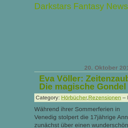
Darkstars Fantasy News
20. Oktober 20
Eva Völler: Zeitenzaub
Die magische Gondel
Category:
Hörbücher
,
Rezensionen
– 
Während ihrer Sommerferien in
Venedig stolpert die 17jährige An
zunächst über einen wunderschö