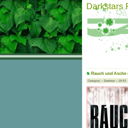
Darkstars
Rauch und Asche 
Category: – Darkstar – 19:53