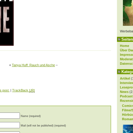
Werbeba
Seiten
Home
Über Da
Impres
Moderat
Datensc
«
Tanya Huff: Rauch und Asche
–
Kateg
Artikel
(
Intervie
Lesepro
s post.
|
TrackBack
URI
News
(2
Podcast
Rezensi
Comic
Filme/
Hörbü
Name (required)
Roman
Mail (will not be published) (required)