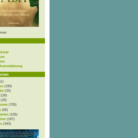
nner
rkstar
sum
ion
hutzerklärung
orien
11)
ws
(195)
be
(33)
.126)
(25)
onen
(705)
s
(65)
Serien
(105)
cher
(187)
e
(343)