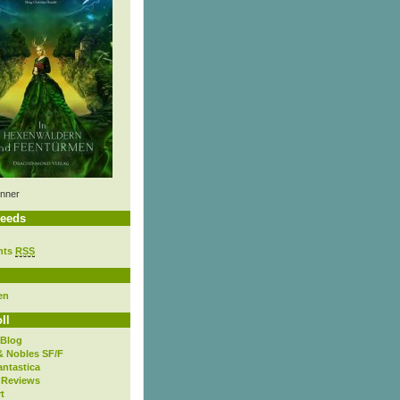
nner
eeds
nts
RSS
en
ll
 Blog
& Nobles SF/F
antastica
 Reviews
t