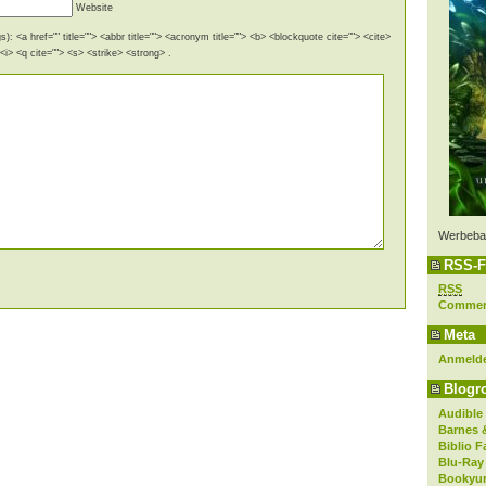
Website
): <a href="" title=""> <abbr title=""> <acronym title=""> <b> <blockquote cite=""> <cite>
i> <q cite=""> <s> <strike> <strong> .
Werbeba
RSS-F
RSS
Comme
Meta
Anmeld
Blogro
Audible
Barnes 
Biblio F
Blu-Ray
Bookyur