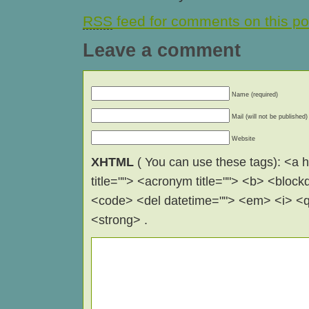
RSS
feed for comments on this po
Leave a comment
Name (required)
Mail (will not be published)
Website
XHTML
( You can use these tags): <a hr
title=""> <acronym title=""> <b> <block
<code> <del datetime=""> <em> <i> <q 
<strong> .