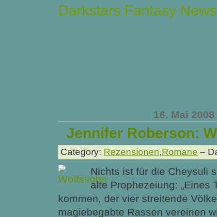
Darkstars Fantasy News
16. Mai 2008
Jennifer Roberson: W
Category:
Rezensionen
,
Romane
– Da
Nichts ist für die Cheysuli 
alte Prophezeiung: „Eines 
kommen, der vier streitende Völke
magiebegabte Rassen vereinen wi