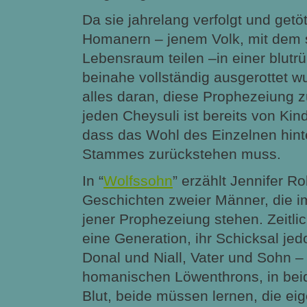
Da sie jahrelang verfolgt und getö
Homanern – jenem Volk, mit dem s
Lebensraum teilen –in einer blutr
beinahe vollständig ausgerottet w
alles daran, diese Prophezeiung z
jeden Cheysuli ist bereits von Kin
dass das Wohl des Einzelnen
hin
Stammes zurückstehen muss.
In “
Wolfssohn
” erzählt Jennifer R
Geschichten zweier Männer, die 
jener Prophezeiung stehen. Zeitlic
eine Generation, ihr Schicksal jedo
Donal und Niall, Vater und Sohn 
homanischen Löwenthrons, in beid
Blut, beide müssen lernen, die e