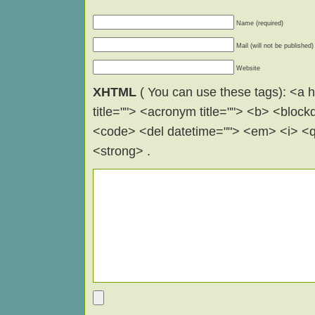
Name (required)
Mail (will not be published)
Website
XHTML
( You can use these tags): <a hr
title=""> <acronym title=""> <b> <block
<code> <del datetime=""> <em> <i> <q 
<strong> .