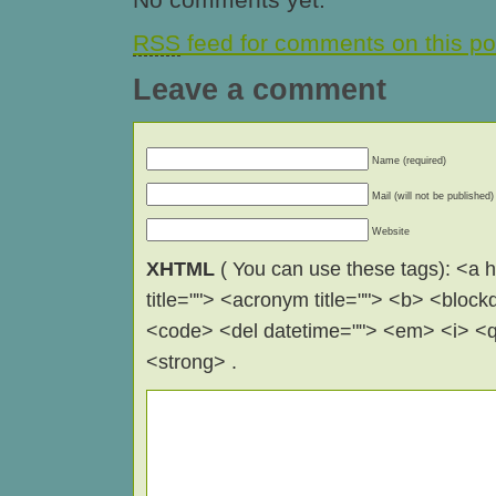
RSS
feed for comments on this po
Leave a comment
Name (required)
Mail (will not be published)
Website
XHTML
( You can use these tags): <a hr
title=""> <acronym title=""> <b> <block
<code> <del datetime=""> <em> <i> <q 
<strong> .