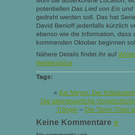
wohl die auserkorene Location, wo
potentiellen
Das Lied von Eis und
gedreht werden soll. Das hat Seri
David Benioff jedenfalls kürzlich v
ebenso wie die Information, dass 
kommenden Oktober beginnen sol
Nähere Details findet ihr auf
Winte
Wetterspitze
Tags:
«
Kai Meyer: Der Klabauterkr
Die abenteuerliche Vorgeschicht
Trilogie
–
Die Tamír-Triad a
Keine Kommentare
»
No comments yet.