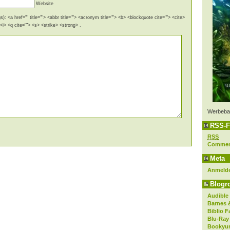
Website
): <a href="" title=""> <abbr title=""> <acronym title=""> <b> <blockquote cite=""> <cite>
i> <q cite=""> <s> <strike> <strong> .
Werbeba
RSS-F
RSS
Comme
Meta
Anmeld
Blogro
Audible
Barnes 
Biblio F
Blu-Ray
Bookyur