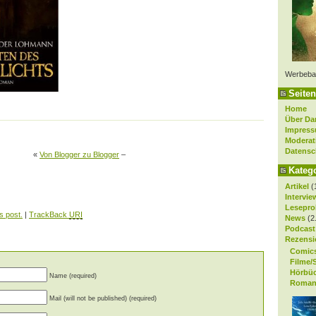
Werbeba
Seiten
Home
Über Da
Impres
Moderat
Datensc
«
Von Blogger zu Blogger
–
Kateg
Artikel
(
Intervie
Lesepro
s post.
|
TrackBack
URI
News
(2
Podcast
Rezensi
Comic
Filme/
Hörbü
Name (required)
Roman
Mail (will not be published) (required)