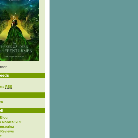
nner
eeds
nts
RSS
en
ll
 Blog
& Nobles SF/F
antastica
 Reviews
t