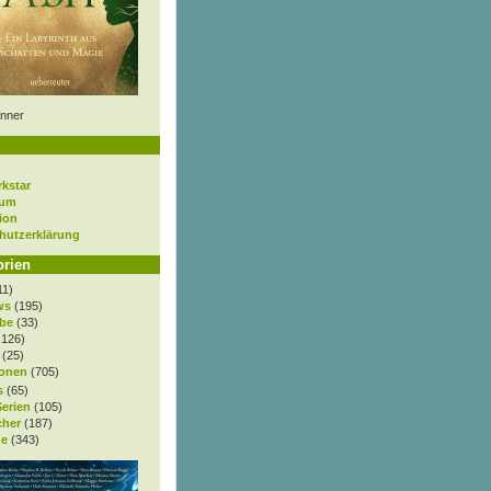
nner
rkstar
sum
ion
hutzerklärung
orien
11)
ws
(195)
be
(33)
.126)
(25)
onen
(705)
s
(65)
Serien
(105)
cher
(187)
e
(343)