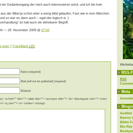
l ein Gedankengang der mich auch interessieren würd, und ich bin kein
y aus der Bibel ja schon eher a weng blöd gelaufen. Fast wie in nem Märchen:
, und so war es dann auch – egal obs logisch is :)
erhandlung” ist halt auch ein dehnbarer Begriff.
ght — 26. November 2009 @
07:43
s post.
|
TrackBack
URI
Werbeba
Name (required)
RSS-F
RSS
Mail (will not be published) (required)
Comme
Website
Meta
Anmeld
): <a href="" title=""> <abbr title=""> <acronym title=""> <b> <blockquote cite=""> <cite>
i> <q cite=""> <s> <strike> <strong> .
Blogro
Audible
Barnes 
Biblio F
Blu-Ray
Bookyur