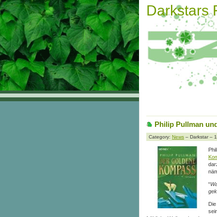
Darkstars
Philip Pullman un
Category:
News
– Darkstar – 
Phi
Ko
dar
näm
“
Wa
gek
Die
sei