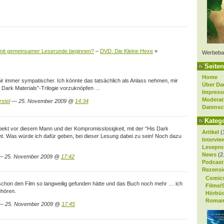
mit gemeinsamer Leserunde beginnen?
–
DVD: Die Kleine Hexe
»
Werbeba
Seiten
Home
r immer sympatischer. Ich könnte das tatsächlich als Anlass nehmen, mir
Über Da
s Dark Materials”-Trilogie vorzuknöpfen …
Impres
Moderat
rstel
— 25. November 2009 @
14:34
Datensc
Kateg
ekt vor diesem Mann und der Kompromisslosigkeit, mit der “His Dark
Artikel
(
t. Was würde ich dafür geben, bei dieser Lesung dabei zu sein! Noch dazu
Intervie
Lesepro
News
(2
 — 25. November 2009 @
17:42
Podcast
Rezensi
Comic
 schon den Film so langweilig gefunden hätte und das Buch noch mehr … ich
Filme/
uhören.
Hörbü
Roman
 25. November 2009 @
17:45