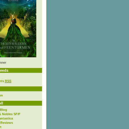
nner
eeds
nts
RSS
en
ll
 Blog
& Nobles SF/F
antastica
 Reviews
t