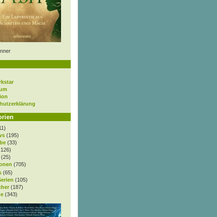
nner
rkstar
sum
ion
hutzerklärung
orien
11)
ws
(195)
be
(33)
.126)
(25)
onen
(705)
s
(65)
Serien
(105)
cher
(187)
e
(343)