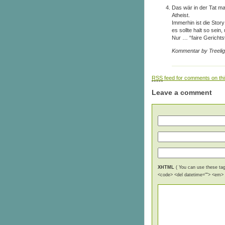
Das wär in der Tat ma
Atheist.
Immerhin ist die Stor
es sollte halt so sein
Nur … “faire Gerichtsv
Kommentar by Treeli
RSS
feed for comments on thi
Leave a comment
XHTML
( You can use these tags
<code> <del datetime=""> <em> <