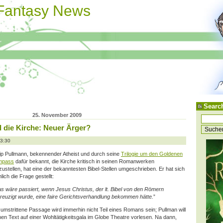
 Fantasy News
Searc
25. November 2009
d die Kirche: Neuer Ärger?
13:30
lip Pullmann, bekennender Atheist und durch seine
Trilogie um den Goldenen
mpass
dafür bekannt, die Kirche kritisch in seinen Romanwerken
zustellen, hat eine der bekanntesten Bibel-Stellen umgeschrieben. Er hat sich
lich die Frage gestellt:
s wäre passiert, wenn Jesus Christus, der lt. Bibel von den Römern
reuzigt wurde, eine faire Gerichtsverhandlung bekommen hätte.
”
 umstrittene Passage wird immerhin nicht Teil eines Romans sein; Pullman will
nen Text auf einer Wohltätigkeitsgala im Globe Theatre vorlesen. Na dann,