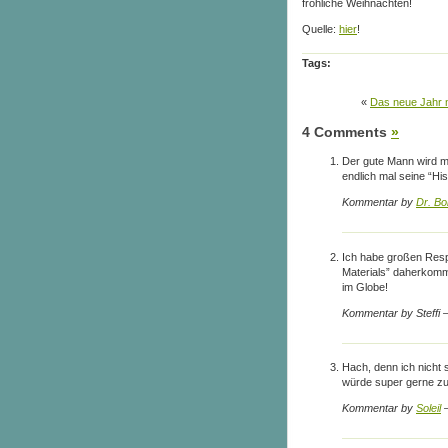
fröhliche Weihnachten!
Quelle:
hier
!
Tags:
«
Das neue Jahr 
4 Comments
»
Der gute Mann wird mi
endlich mal seine “Hi
Kommentar by
Dr. Bo
Ich habe großen Resp
Materials” daherkomm
im Globe!
Kommentar by Steffi
Hach, denn ich nicht
würde super gerne z
Kommentar by
Soleil
—