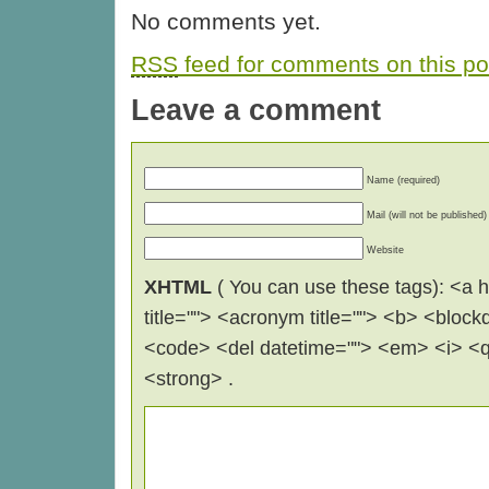
No comments yet.
RSS
feed for comments on this po
Leave a comment
Name (required)
Mail (will not be published)
Website
XHTML
( You can use these tags): <a hr
title=""> <acronym title=""> <b> <block
<code> <del datetime=""> <em> <i> <q 
<strong> .