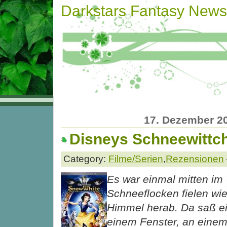
Darkstars Fantasy News
17. Dezember 2
Disneys Schneewittc
Category:
Filme/Serien
,
Rezensionen
Es war einmal mitten im 
Schneeflocken fielen wi
Himmel herab. Da saß ei
einem Fenster, an eine