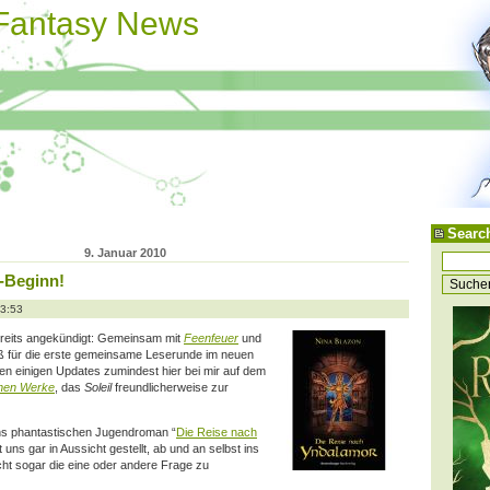
 Fantasy News
Searc
9. Januar 2010
-Beginn!
13:53
bereits angekündigt: Gemeinsam mit
Feenfeuer
und
huß für die erste gemeinsame Leserunde im neuen
ben einigen Updates zumindest hier bei mir auf dem
enen Werke
, das
Soleil
freundlicherweise zur
ns phantastischen Jugendroman “
Die Reise nach
at uns gar
in Aussicht gestellt, ab und an selbst ins
ht sogar die eine oder andere Frage zu