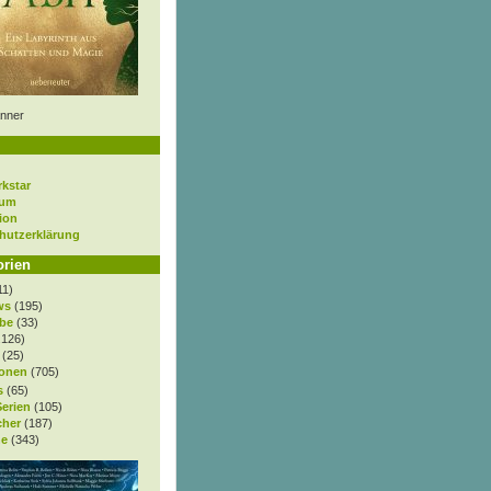
nner
rkstar
sum
ion
hutzerklärung
orien
11)
ws
(195)
be
(33)
.126)
(25)
onen
(705)
s
(65)
Serien
(105)
cher
(187)
e
(343)