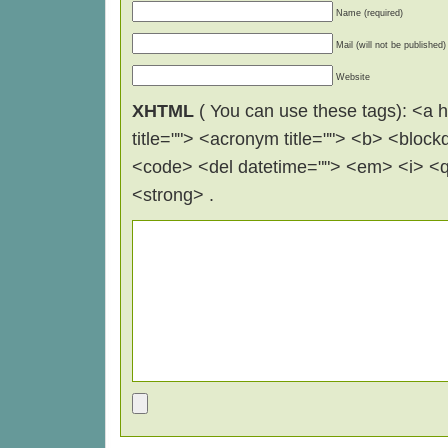
Name (required)
Mail (will not be published)
Website
XHTML
( You can use these tags): <a hr
title=""> <acronym title=""> <b> <block
<code> <del datetime=""> <em> <i> <q 
<strong> .