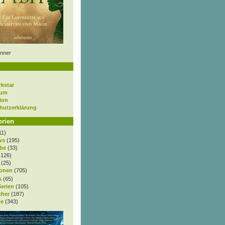
nner
rkstar
sum
ion
hutzerklärung
orien
11)
ws
(195)
be
(33)
.126)
(25)
onen
(705)
s
(65)
Serien
(105)
cher
(187)
e
(343)