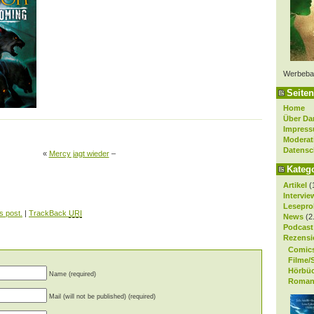
Werbeba
Seiten
Home
Über Da
Impres
Moderat
Datensc
«
Mercy jagt wieder
–
Kateg
Artikel
(
Intervie
Lesepro
s post.
|
TrackBack
URI
News
(2
Podcast
Rezensi
Comic
Filme/
Hörbü
Name (required)
Roman
Mail (will not be published) (required)