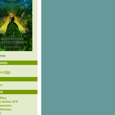
nner
eeds
nts
RSS
en
ll
 Blog
& Nobles SF/F
antastica
 Reviews
t