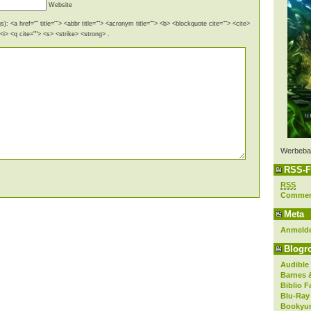
Website
): <a href="" title=""> <abbr title=""> <acronym title=""> <b> <blockquote cite=""> <cite>
i> <q cite=""> <s> <strike> <strong> .
Werbeba
RSS-F
RSS
Comme
Meta
Anmeld
Blogro
Audible
Barnes 
Biblio F
Blu-Ray
Bookyur