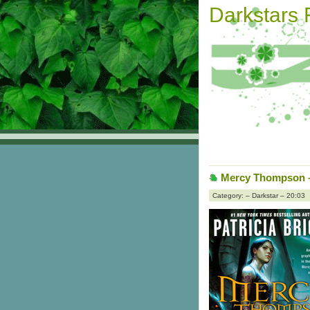
Darkstars
Mercy Thompson 
Category: – Darkstar – 20:03