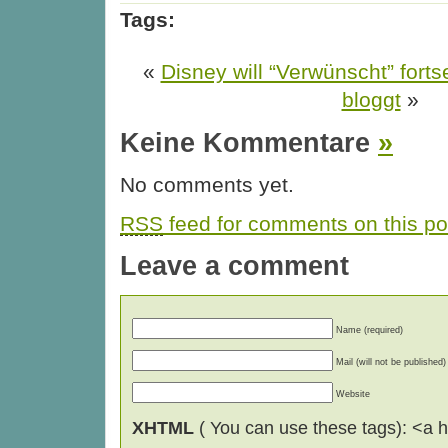
Tags:
«
Disney will “Verwünscht” fort
bloggt
»
Keine Kommentare
»
No comments yet.
RSS
feed for comments on this po
Leave a comment
Name (required)
Mail (will not be published)
Website
XHTML
( You can use these tags): <a hr