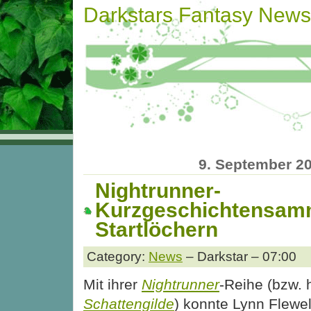
Darkstars Fantasy News
9. September 2
Nightrunner-
Kurzgeschichtensamm
Startlöchern
Category:
News
– Darkstar – 07:00
Mit ihrer
Nightrunner
-Reihe (bzw. 
Schattengilde
) konnte Lynn Flewel