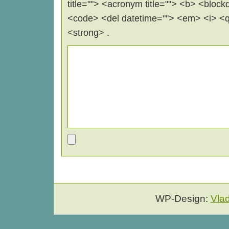
title=""> <acronym title=""> <b> <block
<code> <del datetime=""> <em> <i> <q 
<strong> .
WP-Design:
Vla