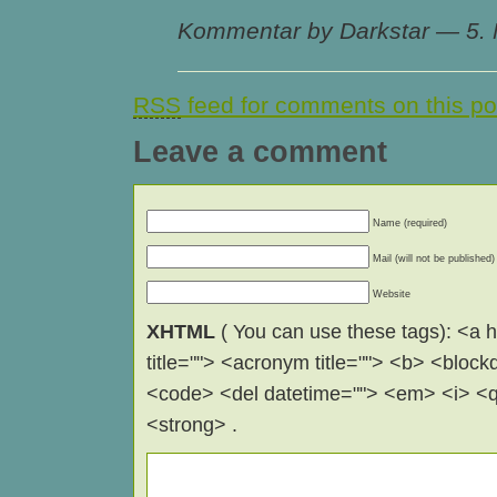
Kommentar by Darkstar — 5.
RSS
feed for comments on this po
Leave a comment
Name (required)
Mail (will not be published)
Website
XHTML
( You can use these tags): <a hr
title=""> <acronym title=""> <b> <block
<code> <del datetime=""> <em> <i> <q 
<strong> .