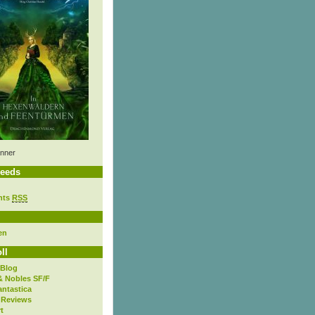
nner
eeds
nts
RSS
en
ll
 Blog
& Nobles SF/F
antastica
 Reviews
t