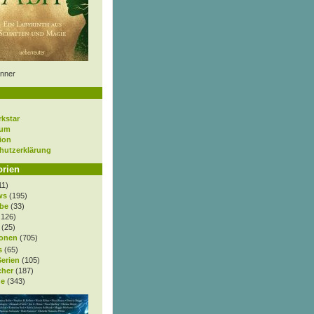
nner
rkstar
sum
ion
hutzerklärung
orien
11)
ws
(195)
be
(33)
.126)
(25)
onen
(705)
s
(65)
Serien
(105)
cher
(187)
e
(343)