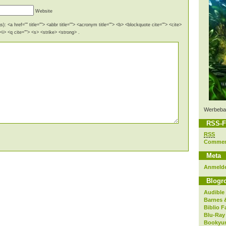
Website
): <a href="" title=""> <abbr title=""> <acronym title=""> <b> <blockquote cite=""> <cite>
i> <q cite=""> <s> <strike> <strong> .
Werbeba
RSS-F
RSS
Comme
Meta
Anmeld
Blogro
Audible
Barnes 
Biblio F
Blu-Ray
Bookyur