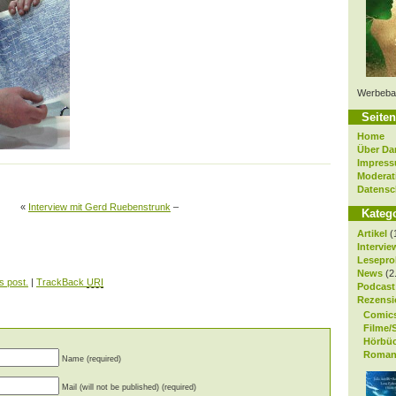
Werbeba
Seiten
Home
Über Da
Impres
Moderat
Datensc
«
Interview mit Gerd Ruebenstrunk
–
Kateg
Artikel
(
Intervie
Lesepro
News
(2
s post.
|
TrackBack
URI
Podcast
Rezensi
Comic
Filme/
Hörbü
Roman
Name (required)
Mail (will not be published) (required)