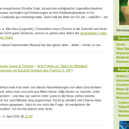
ne erwachsene Dorothy Gale, inzwischen erfolgreiche Jugendbuchautorin,
omane vermutlich auf Erinnerungen an ihre Kindheitsabenteuer in Oz
m Zeitpunkt gut verdrängt hatte. Dann holt die Welt von Oz sie – natürlich – ein
 a. Mia Sara (
Legende
), Christopher Lloyd (
Zurück in die Zukunft
) und Sean
Werbeba
inen recht guten Eindruck, worum es gehen wird, liefert der
dreiminütige Trailer
nes-Video
.
Seiten
Home
arauf basierenden Musical hat das ganze aber – leider – nichts zu tun.
Über Da
Impres
Moderat
Datensc
review Game of Thrones
–
Acht Fragen zu “Sturm im Elfenland”
Kateg
interview mit Susanne Gerdom aka Frances G. Hill
»
Artikel
(
Intervie
Lesepro
 einfach kein Fan mehr von diesen Neuerfindungen von alten Geschichten.
News
(2
putt, wenn man versucht aus Altem etwas völlig Neues zu machen, unter
Podcast
ntem – und das nur, weil es mehr Leute in die Kinos ziehen könnte.
Rezensi
mir nur zwei Minuten lang angeschaut. Da ist ja ziemlich viel Charme einer
Comic
verloren gegangen. Jetzt ist nur noch die Frage, ob wenigstens die
Filme/
reißen. Ich fürchte jedoch eher nicht.
Hörbü
Roman
 5. April 2011 @
22:40