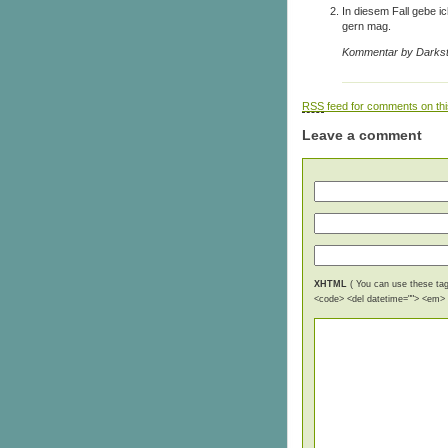
In diesem Fall gebe ic
gern mag.
Kommentar by Darkst
RSS
feed for comments on thi
Leave a comment
XHTML
( You can use these tags
<code> <del datetime=""> <em> <