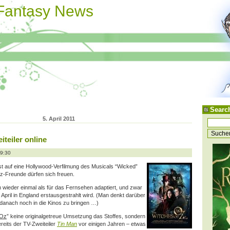
 Fantasy News
Searc
5. April 2011
iteiler online
19:30
hst auf eine Hollywood-Verfilmung des Musicals “Wicked”
Oz-Freunde dürfen sich freuen.
 wieder einmal als für das Fernsehen adaptiert, und zwar
im April in England erstausgestrahlt wird. (Man denkt darüber
danach noch in die Kinos zu bringen …)
 Oz
” keine
originalgetreue Umsetzung das Stoffes, sondern
reits der TV-Zweiteiler
Tin Man
vor einigen Jahren – etwas