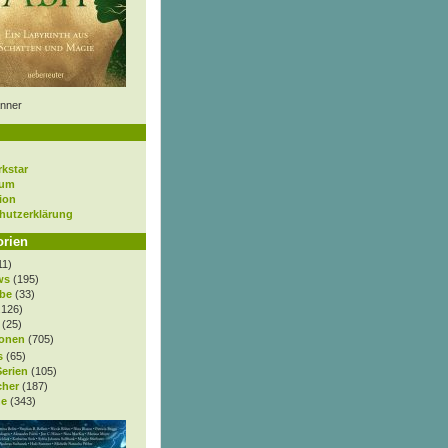
nner
rkstar
sum
ion
hutzerklärung
orien
11)
ws
(195)
be
(33)
.126)
(25)
onen
(705)
s
(65)
Serien
(105)
cher
(187)
e
(343)