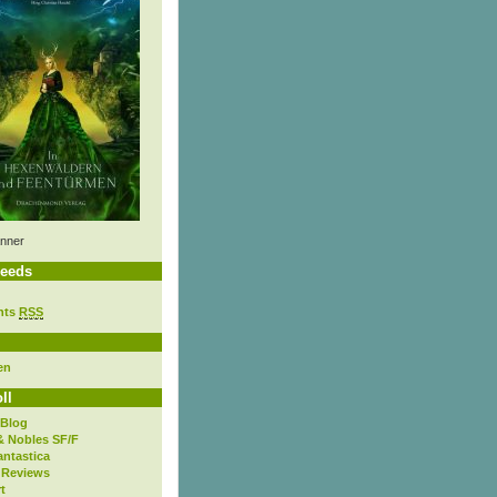
nner
eeds
nts
RSS
en
ll
 Blog
& Nobles SF/F
antastica
 Reviews
t