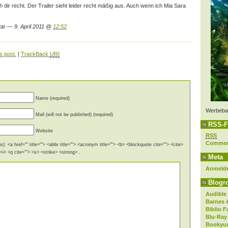
h dir recht. Der Trailer sieht leider recht mäßig aus. Auch wenn ich Mia Sara
ar — 9. April 2011 @
12:52
s post.
|
TrackBack
URI
Name (required)
Werbeba
Mail (will not be published) (required)
RSS-F
Website
RSS
Comme
): <a href="" title=""> <abbr title=""> <acronym title=""> <b> <blockquote cite=""> <cite>
i> <q cite=""> <s> <strike> <strong> .
Meta
Anmeld
Blogro
Audible
Barnes 
Biblio F
Blu-Ray
Bookyur