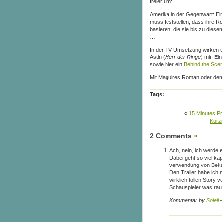
freier um:
Amerika in der Gegenwart: Ei
muss feststellen, dass ihre R
basieren, die sie bis zu diese
…
In der TV-Umsetzung wirken u.
Astin (
Herr der Ringe
) mit. E
sowie hier ein
Behind the Sce
Mit Maguires Roman oder dem d
Tags:
«
15 Minutes P
Kurz
2 Comments
»
Ach, nein, ich werde
Dabei geht so viel ka
verwendung von Bekan
Den Trailer habe ich 
wirklich tollen Story 
Schauspieler was raus
Kommentar by
Soleil
—