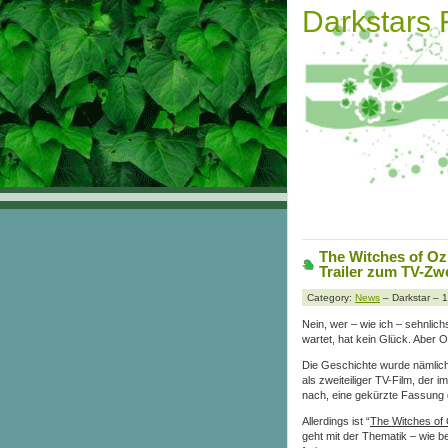
Darkstars
The Witches of Oz
Trailer zum TV-Zwe
Category:
News
– Darkstar – 
Nein, wer – wie ich – sehnlic
wartet, hat kein Glück. Aber 
Die Geschichte wurde nämlich
als zweiteiliger TV-Film, der 
nach, eine gekürzte Fassung 
Allerdings ist “
The Witches of
geht mit der Thematik – wie be