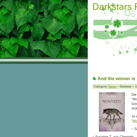
Darkstars
And the winner is
Category:
News
– Darkstar – 
Die
“Wo
Ged
(ho
Je 
“
Wo
–
S
–
Susanne T
. aus
Chemnitz