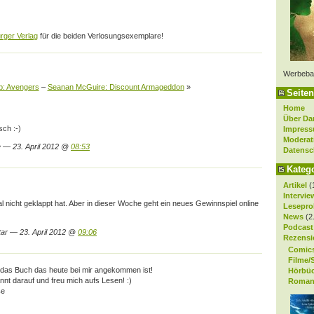
ger Verlag
für die beiden Verlosungsexemplare!
Werbeba
pp: Avengers
–
Seanan McGuire: Discount Armageddon
»
Seiten
Home
Über Da
ch :-)
Impres
Moderat
 — 23. April 2012 @
08:53
Datensc
Kateg
Artikel
(
Intervie
l nicht geklappt hat. Aber in dieser Woche geht ein neues Gewinnspiel online
Lesepro
News
(2
Podcast
ar — 23. April 2012 @
09:06
Rezensi
Comic
Filme/
r das Buch das heute bei mir angekommen ist!
Hörbü
nt darauf und freu mich aufs Lesen! :)
Roman
ße