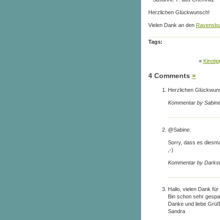
Herzlichen Glückwunsch!
Vielen Dank an den
Ravensbur
Tags:
«
Kinoti
4 Comments
»
Herzlichen Glückwuns
Kommentar by Sabine
@Sabine:
Sorry, dass es diesma
,-)
Kommentar by Darkst
Hallo, vielen Dank fü
Bin schon sehr gespan
Danke und liebe Grü
Sandra