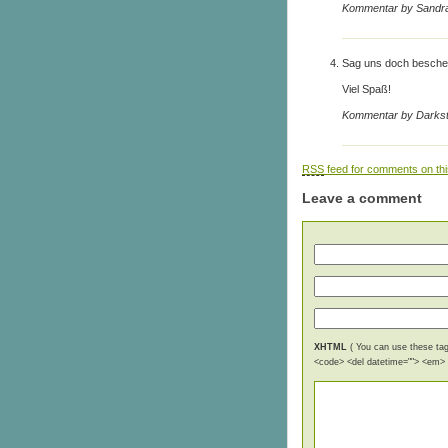
Kommentar by Sandra
Sag uns doch beschei
Viel Spaß!
Kommentar by Darkst
RSS
feed for comments on thi
Leave a comment
XHTML
( You can use these tags
<code> <del datetime=""> <em> <