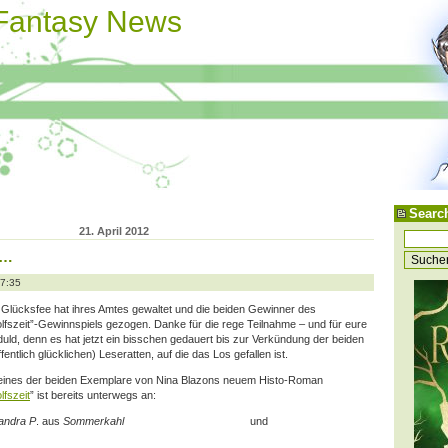
 Fantasy News
Searc
21. April 2012
 …
17:35
 Glücksfee hat ihres Amtes gewaltet und die beiden Gewinner des
lfszeit”-Gewinnspiels gezogen. Danke für die rege Teilnahme – und für eure
uld, denn es hat jetzt ein bisschen gedauert bis zur Verkündung der beiden
ffentlich glücklichen) Leseratten, auf die das Los gefallen ist.
eines der beiden Exemplare von Nina Blazons neuem Histo-Roman
lfszeit
” ist bereits
unterwegs an:
andra P
. aus
Sommerkahl
und