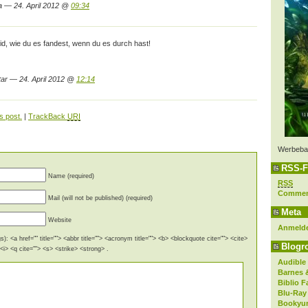
 — 24. April 2012 @
09:34
d, wie du es fandest, wenn du es durch hast!
ar — 24. April 2012 @
12:14
s post.
|
TrackBack
URI
Werbeba
RSS-F
Name (required)
RSS
Comme
Mail (will not be published) (required)
Meta
Website
Anmeld
): <a href="" title=""> <abbr title=""> <acronym title=""> <b> <blockquote cite=""> <cite>
Blogro
i> <q cite=""> <s> <strike> <strong> .
Audible
Barnes 
Biblio F
Blu-Ray
Bookyur