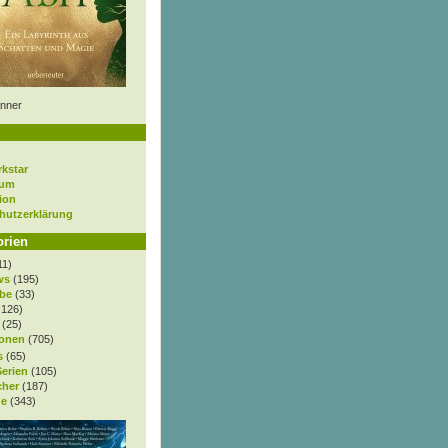
nner
rkstar
sum
ion
hutzerklärung
orien
11)
ws
(195)
be
(33)
.126)
(25)
onen
(705)
s
(65)
Serien
(105)
cher
(187)
e
(343)