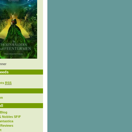
nner
eeds
nts
RSS
en
ll
 Blog
& Nobles SF/F
antastica
 Reviews
t