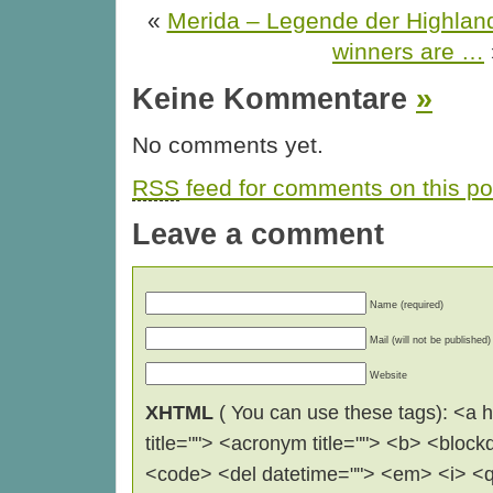
«
Merida – Legende der Highlan
winners are …
Keine Kommentare
»
No comments yet.
RSS
feed for comments on this po
Leave a comment
Name (required)
Mail (will not be published)
Website
XHTML
( You can use these tags): <a hr
title=""> <acronym title=""> <b> <block
<code> <del datetime=""> <em> <i> <q 