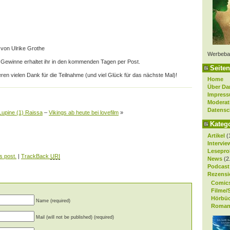
 von Ulrike Grothe
Werbeba
Gewinne erhaltet ihr in den kommenden Tagen per Post.
Seiten
eren vielen Dank für die Teilnahme (und viel Glück für das nächste Mal)!
Home
Über Da
Impres
Moderat
Datensc
Lupine (1) Raissa
–
Vikings ab heute bei lovefilm
»
Kateg
Artikel
(
Intervie
Lesepro
s post.
|
TrackBack
URI
News
(2
Podcast
Rezensi
Comic
Filme/
Hörbü
Name (required)
Roman
Mail (will not be published) (required)