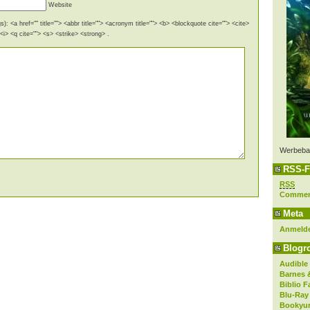
Website
): <a href="" title=""> <abbr title=""> <acronym title=""> <b> <blockquote cite=""> <cite>
i> <q cite=""> <s> <strike> <strong> .
Werbeba
RSS-F
RSS
Comme
Meta
Anmeld
Blogro
Audible
Barnes 
Biblio F
Blu-Ray
Bookyur