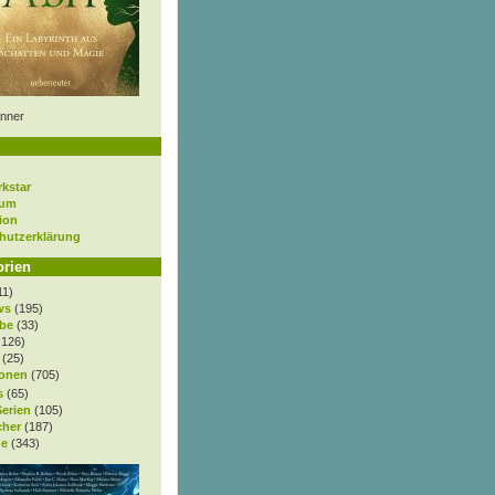
nner
rkstar
sum
ion
hutzerklärung
orien
11)
ws
(195)
be
(33)
.126)
(25)
onen
(705)
s
(65)
Serien
(105)
cher
(187)
e
(343)