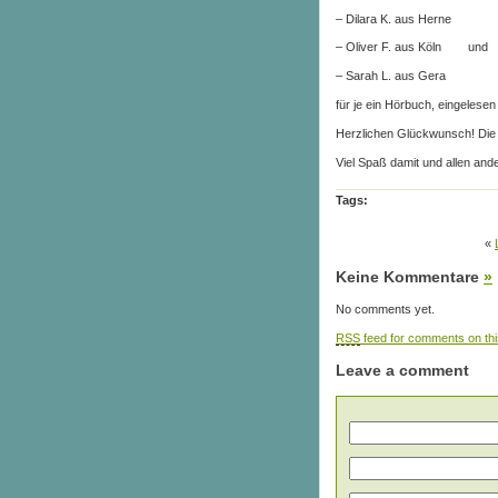
– Dilara K. aus Herne
– Oliver F. aus Köln und
– Sarah L. aus Gera
für je ein Hörbuch, eingelesen
Herzlichen Glückwunsch! Die 
Viel Spaß damit und allen and
Tags:
«
Keine Kommentare
»
No comments yet.
RSS
feed for comments on thi
Leave a comment