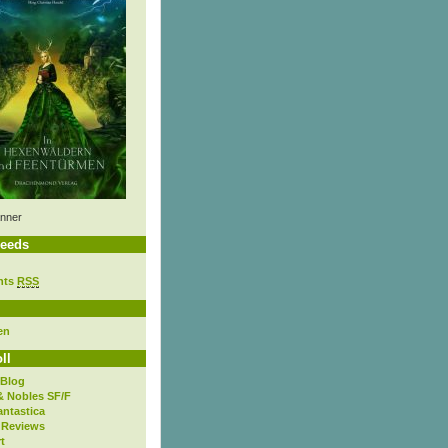
nner
eeds
nts
RSS
en
ll
 Blog
& Nobles SF/F
antastica
 Reviews
t