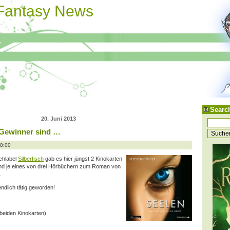
 Fantasy News
Searc
20. Juni 2013
-Gewinner sind …
18:00
chlabel
Silberfisch
gab es hier jüngst 2 Kinokarten
und je eines von drei Hörbüchern zum Roman von
.
ndlich tätig geworden!
 beiden Kinokarten)