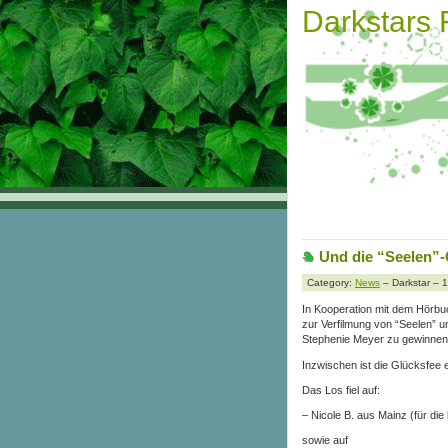
Darkstars
Und die “Seelen”
Category:
News
– Darkstar – 
In Kooperation mit dem Hörbu
zur Verfilmung von “Seelen” 
Stephenie Meyer zu gewinnen
Inzwischen ist die Glücksfee e
Das Los fiel auf:
– Nicole B. aus Mainz (für die
sowie auf