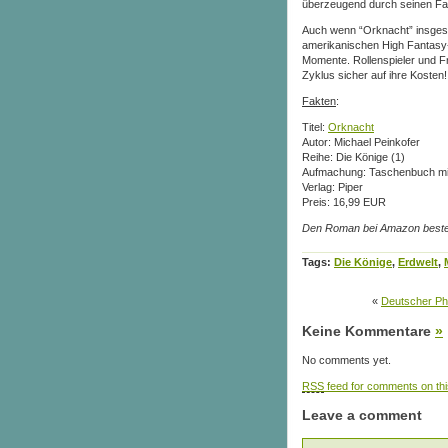
überzeugend durch seinen Fa
Auch wenn “Orknacht” insgesa
amerikanischen High Fantasy-E
Momente. Rollenspieler und 
Zyklus sicher auf ihre Kosten!
Fakten
:
Titel:
Orknacht
Autor: Michael Peinkofer
Reihe: Die Könige (1)
Aufmachung: Taschenbuch mit
Verlag: Piper
Preis: 16,99 EUR
Den Roman bei Amazon beste
Tags:
Die Könige
,
Erdwelt
,
«
Deutscher Pha
Keine Kommentare
»
No comments yet.
RSS
feed for comments on thi
Leave a comment