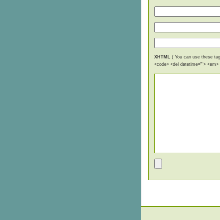
XHTML
( You can use these tags
<code> <del datetime=""> <em> <