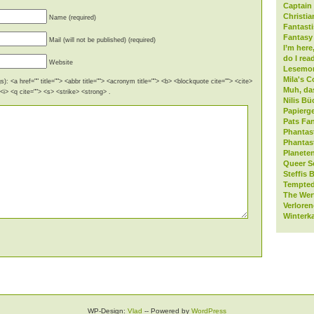
Captain 
Christia
Name (required)
Fantast
Fantasy 
Mail (will not be published) (required)
I’m here
do I rea
Website
Lesemo
Mila's C
): <a href="" title=""> <abbr title=""> <acronym title=""> <b> <blockquote cite=""> <cite>
Muh, da
i> <q cite=""> <s> <strike> <strong> .
Nilis Bü
Papierge
Pats Fan
Phantas
Phantas
Planeten
Queer S
Steffis 
Tempted
The Wer
Verlore
Winterk
WP-Design:
Vlad
-- Powered by
WordPress