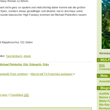
ntasy-Roman zu führen.
mt nicht ganz so opulent und vielschichtig daher kommt wie die großen
pen, sondern etwas geradliniger und direkter, hat er durchaus seine
Freunde klassischer High Fantasy kommen bei Michael Peinkofers neuem
 Klappbroschur, 511 Seiten
Werbeba
llen
:
Taschenbuch
,
ebook
RSS-F
Michael Peinkofer
,
Ork
,
Orknacht
,
Orks
RSS
Comme
ntastik Preis verliehen
–
Marvel will TV-Franchise ausbauen
»
Meta
Anmeld
Blogro
Audible
s post.
|
TrackBack
URI
Barnes 
Biblio F
Blu-Ray
Bookyur