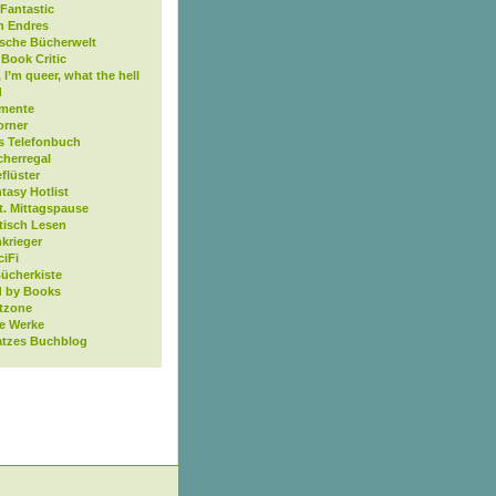
Fantastic
n Endres
ische Bücherwelt
Book Critic
, I’m queer, what the hell
d
mente
orner
s Telefonbuch
cherregal
flüster
tasy Hotlist
t. Mittagspause
tisch Lesen
krieger
ciFi
Bücherkiste
 by Books
tzone
ne Werke
atzes Buchblog