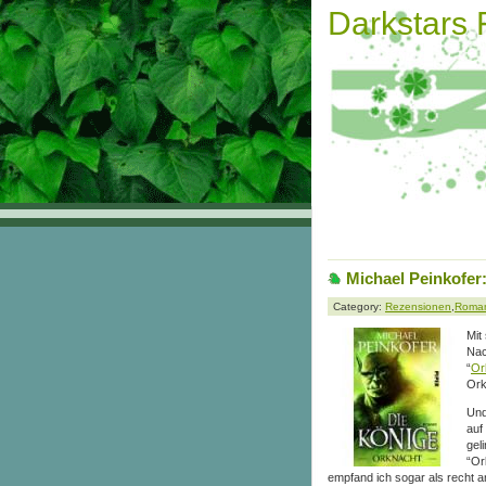
Darkstars
Michael Peinkofer
Category:
Rezensionen
,
Roma
Mit
Nac
“
Or
Ork
Und
auf
gel
“Or
empfand ich sogar als recht a