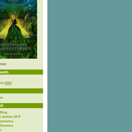
nner
eeds
nts
RSS
en
ll
 Blog
& Nobles SF/F
antastica
 Reviews
t