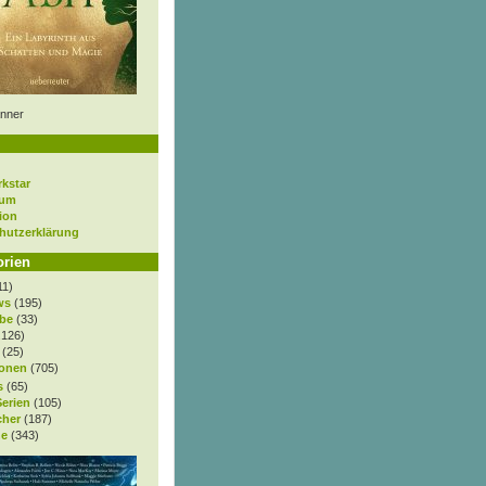
nner
rkstar
sum
ion
hutzerklärung
orien
11)
ws
(195)
be
(33)
.126)
(25)
onen
(705)
s
(65)
Serien
(105)
cher
(187)
e
(343)