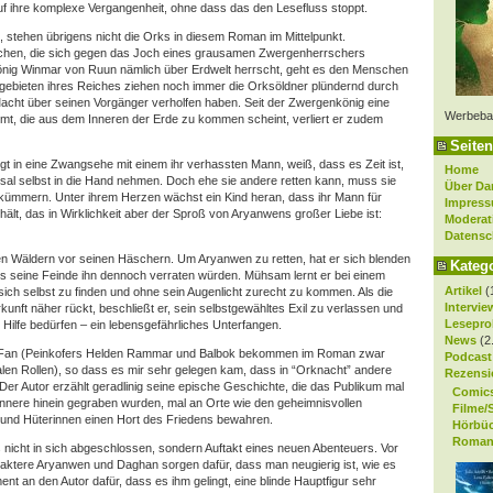
uf ihre komplexe Vergangenheit, ohne dass das den Lesefluss stoppt.
t, stehen übrigens nicht die Orks in diesem Roman im Mittelpunkt.
schen, die sich gegen das Joch eines grausamen Zwergenherrschers
önig Winmar von Ruun nämlich über Erdwelt herrscht, geht es den Menschen
gebieten ihres Reiches ziehen noch immer die Orksöldner plündernd durch
acht über seinen Vorgänger verholfen haben. Seit der Zwergenkönig eine
Werbeba
mt, die aus dem Inneren der Erde zu kommen scheint, verliert er zudem
Seiten
 in eine Zwangsehe mit einem ihr verhassten Mann, weiß, dass es Zeit ist,
Home
sal selbst in die Hand nehmen. Doch ehe sie andere retten kann, muss sie
Über Da
 kümmern. Unter ihrem Herzen wächst ein Kind heran, dass ihr Mann für
Impres
hält, das in Wirklichkeit aber der Sproß von Aryanwens großer Liebe ist:
Moderat
Datensc
 den Wäldern vor seinen Häschern. Um Aryanwen zu retten, hat er sich blenden
Kateg
ss seine Feinde ihn dennoch verraten würden. Mühsam lernt er bei einem
Artikel
(
sich selbst zu finden und ohne sein Augenlicht zurecht zu kommen. Als die
Intervie
nft näher rückt, beschließt er, sein selbstgewähltes Exil zu verlassen und
Lesepro
er Hilfe bedürfen – ein lebensgefährliches Unterfangen.
News
(2
rk-Fan (Peinkofers Helden Rammar und Balbok bekommen im Roman zwar
Podcast
tralen Rollen), so dass es mir sehr gelegen kam, dass in “Orknacht” andere
Rezensi
Der Autor erzählt geradlinig seine epische Geschichte, die das Publikum mal
Comic
Erdinnere hinein gegraben wurden, mal an Orte wie den geheimnisvollen
Filme/
n und Hüterinnen einen Hort des Friedens bewahren.
Hörbü
Roman
 nicht in sich abgeschlossen, sondern Auftakt eines neuen Abenteuers. Vor
aktere Aryanwen und Daghan sorgen dafür, dass man neugierig ist, wie es
ent an den Autor dafür, dass es ihm gelingt, eine blinde Hauptfigur sehr