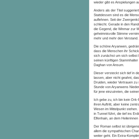
wieder gibt es Anspielungen a
Anders als der Titel suggerier
Stattdessen sind es die Men
auflehnen. Seit der Zwergenk
schlecht. Gerade in den Rand
die Gegend, die Winmar zur M
geheimnisvolle Stimme vernim
mehr und mehr den Verstand.
Die schöne Aryanwen, gedrängt
dass die Menschen ihr Schick
sich zunächst um sich selbst
seinen künftigen Stammhalter 
Daghan von Ansum.
Dieser versteckt sich tief in
lassen, aber nicht geahnt, da
Druiden, wieder Vertrauen zu 
Stunde von Aryanwens Niederku
für jene einzutreten, die sein
Ich gebe zu, ich bin kein O
ihren Auftritt, aber keine zen
Wesen im Mittelpunkt stehen. 
in Tunnel führt, die tief ins 
Elfenhain, an dem Heilerinne
Der Roman selbst ist übrigens
allem die sympathischen Char
weiter geht. Ein Extra-Komplim