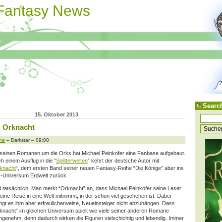
 Fantasy News
Searc
15. Oktober 2013
: Orknacht
ne
– Darkstar – 09:00
 seinen Romanen um die Orks hat Michael Peinkofer eine Fanbase aufgebaut.
h einem Ausflug in die “
Splitterwelten
” kehrt der deutsche Autor mit
knacht
“, dem ersten Band seiner neuen Fantasy-Reihe “Die Könige” aber ins
-Universum Erdwelt zurück.
 tatsächlich: Man merkt “Orknacht” an, dass Michael Peinkofer seine Leser
 eine Reise in eine Welt mitnimmt, in der schon viel geschehen ist. Dabei
ingt es ihm
aber erfreulicherweise, Neueinsteiger nicht abzuhängen. Dass
knacht” im gleichen Universum spielt wie viele seiner anderen Romane
ngenehm, denn dadurch wirken die Figuren vielschichtig und lebendig. Immer