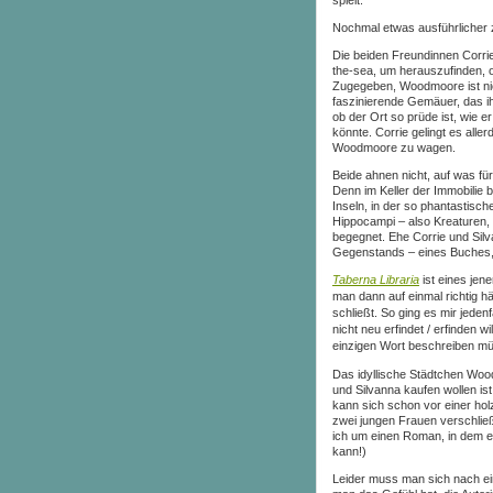
Nochmal etwas ausführlicher 
Die beiden Freundinnen Corri
the-sea, um herauszufinden, 
Zugegeben, Woodmoore ist nich
faszinierende Gemäuer, das ihn
ob der Ort so prüde ist, wie er
könnte. Corrie gelingt es alle
Woodmoore zu wagen.
Beide ahnen nicht, auf was für
Denn im Keller der Immobilie be
Inseln, in der so phantastisc
Hippocampi – also Kreaturen,
begegnet. Ehe Corrie und Sil
Gegenstands – eines Buches, 
Taberna Libraria
ist eines jen
man dann auf einmal richtig hä
schließt. So ging es mir jeden
nicht neu erfindet / erfinden
einzigen Wort beschreiben mü
Das idyllische Städtchen Woo
und Silvanna kaufen wollen ist
kann sich schon vor einer hol
zwei jungen Frauen verschließ
ich um einen Roman, in dem e
kann!)
Leider muss man sich nach ei