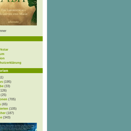
nner
rkstar
sum
ion
hutzerklärung
orien
11)
ws
(195)
be
(33)
.126)
(25)
onen
(705)
s
(65)
Serien
(105)
cher
(187)
e
(343)