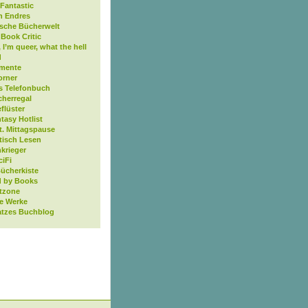
Fantastic
n Endres
ische Bücherwelt
Book Critic
, I’m queer, what the hell
d
mente
orner
s Telefonbuch
cherregal
flüster
tasy Hotlist
t. Mittagspause
tisch Lesen
krieger
ciFi
Bücherkiste
 by Books
tzone
ne Werke
atzes Buchblog