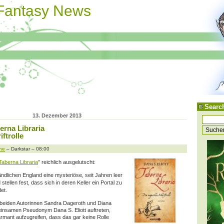
 Fantasy News
Searc
13. Dezember 2013
berna Libraria
ftrolle
ne
– Darkstar – 08:00
Taberna Libraria
” reichlich ausgelutscht:
ndlichen England eine mysteriöse, seit Jahren leer
ellen fest, dass sich in deren Keller ein Portal zu
et.
n beiden Autorinnen Sandra Dageroth und Diana
insamen Pseudonym Dana S. Eliott auftreten,
rmant aufzugreifen, dass das gar keine Rolle