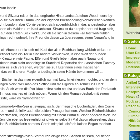
zum Inhalt:
e und Silvana reisen in das englische Hinterlandsstädtchen Woodmoore-by-
ob sie hier ihren Traum von der eigenen Buchhandlung verwirklichen können.
t London, aber Corrie verliebt sich augenblicklich in das angestaubte, aber
en ein Makler zum Kauf anbietet. Silvana ist da skeptischer und fragt sich,
Werbeba
 auf den ersten Blick wirkt, und ob sie sich in diesem Fall hier wohl fühlen
rdings recht schnell, ihre Freundin davon zu überzeugen, einen Neuanfang in
Seiten
Home
 ein Abenteuer sie sich mit Kauf der alten Buchhandlung wirklich einlassen.
Über Da
findet sich ein Tor in eine andere Wirklichkeit, in eine Welt der hundert
Impres
he Kreaturen wie Faune, Elfen und Greife leben, aber auch Nagas und
Moderat
 denen man nicht unbedingt im Standard-Repertoire der klassischen Fantasy
Datensc
vana es sich versehen, werden sie zu Hüterinnen eines magischen
das ein finsterer Magier unbedingt in seine Hände bekommen will …
Kateg
er Bücher, in das man eigentlich nur mal kurz hinein lesen möchte, und an dem
Artikel
(
ngen bleibt, weil man das Setting und die Figuren so schnell ins Herz
Intervie
falls. Auch wenn die Plot-Idee selbst nicht neu ist und das Buch das Rad auch
Lesepro
 will, muss man es einfach mögen. Wenn ich den Roman deshalb mit einem
News
(2
sste, wäre es “sympathisch”:
Podcast
Rezensi
dmoore-by-the-Sea ist sympathisch, der magische Bücherladen, den Corrie
 es – und definitiv auch die beiden Protagonistinnen. Welcher Bücherliebhaber
Comic
zvertäfelten, urigen Buchhandlung mit einem Portal zu einer anderen Welt und
Filme/
en, die ebenso leseverliebt sind wie er selbst? (Mal davon abgesehen, dass
Hörbü
ine Buchhändlerin namens Corrie mitspielt, einfach keinen Bogen machen
Roman
nem stimmungsvollen Start durch einige zähe Szenen beissen, bei denen