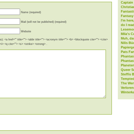
Captain 
Christia
Fantast
Name (required)
Fantasy 
I’m here
Mail (will not be published) (required)
do I rea
Lesemo
Website
Mila's C
Muh, da
): <a href="" title=""> <abbr title=""> <acronym title=""> <b> <blockquote cite=""> <cite>
Nilis Bü
i> <q cite=""> <s> <strike> <strong> .
Papierge
Pats Fan
Phantas
Phantas
Planeten
Queer S
Steffis 
Tempted
The Wer
Verlore
Winterk