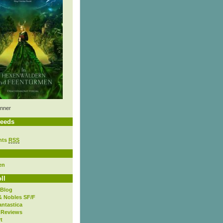
nner
eeds
nts
RSS
en
ll
 Blog
& Nobles SF/F
antastica
 Reviews
t