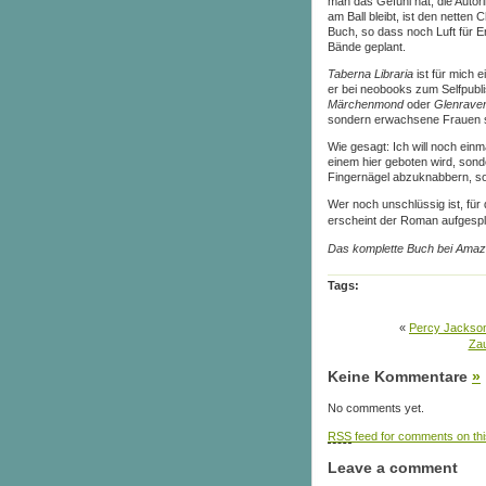
man das Gefühl hat, die Autor
am Ball bleibt, ist den netten
Buch, so dass noch Luft für En
Bände geplant.
Taberna Libraria
ist für mich 
er bei neobooks zum Selfpubli
Märchenmond
oder
Glenrave
sondern erwachsene Frauen s
Wie gesagt: Ich will noch ein
einem hier geboten wird, sonde
Fingernägel abzuknabbern, so
Wer noch unschlüssig ist, für
erscheint der Roman aufgespli
Das komplette Buch bei Amaz
Tags:
«
Percy Jackson
Zau
Keine Kommentare
»
No comments yet.
RSS
feed for comments on thi
Leave a comment