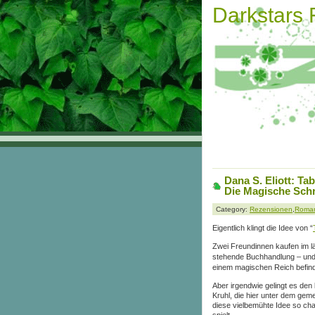
Darkstars
Dana S. Eliott: Ta
Die Magische Schri
Category:
Rezensionen
,
Roma
Eigentlich klingt die Idee von “
Zwei Freundinnen kaufen im lä
stehende Buchhandlung – und st
einem magischen Reich befind
Aber irgendwie gelingt es de
Kruhl, die hier
unter dem geme
diese vielbemühte Idee so cha
spielt.