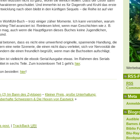
innen wüssten nicht so ganz, wohin sie wirklich wollen. Dass der Leser dann
 Charakteren geschuldet. Und immerhin ist es für Dageroth und Kruhl das erste
twicklung nach oben bleibt in den künftigen Sequels – die Reihe ist auf vier
ein Wohlfühl-Buch – trotz einiger zäher Momente. Ich kann verstehen, warum
shing-Titel avanciert ist. Reinlesen lohnt, wenn man Geschichten wie z. B.
n
mag, auch wenn die Hauptfiguren dieses Buches keine Jugendlichen,
ind.
mal betonen, dass es nicht eine umwerfend originelle, spannende Handlung, die
rn eine nette Szenerie, die einen nicht dazu verleitet, sich vor Nervosität die
ndern die einen freundlich begrüßt, wenn man die Buchseiten aufschlägt.
 den ist vielleicht die ebook-Serial Ausgabe etwas. Im Rahmen des Serials
ttet in sechs Teile. Zum kostenlosen Teil 1 geht’s
hier
.
Werbeba
on bestellen
:
hier
!
RSS-F
RSS
Comme
 (2) Im Bann des Zyklopen
–
Kleiner Preis, große Unterhaltung:
Meta
berhafte Schwestern & Die Hexen von Eastwick
»
Anmeld
Blogro
Audible
Barnes 
s post.
|
TrackBack
URI
Biblio F
Blu-Ray
Bookyur