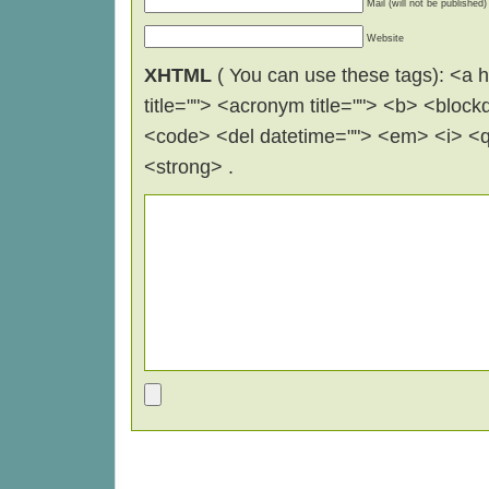
Mail (will not be published)
Website
XHTML
( You can use these tags): <a hr
title=""> <acronym title=""> <b> <block
<code> <del datetime=""> <em> <i> <q 
<strong> .