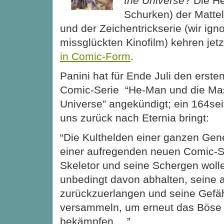
the Universe
? Die H
Schurken) der Mattel-
und der Zeichentrickserie (wir ign
missglückten Kinofilm) kehren jet
in Comic-Form
.
Panini hat für Ende Juli den ers
Comic-Serie “He-Man und die Ma
Universe” angekündigt; ein 164sei
uns zurück nach Eternia bringt:
“Die Kulthelden einer ganzen Gen
einer aufregenden neuen Comic-S
Skeletor und seine Schergen wol
unbedingt davon abhalten, seine 
zurückzuerlangen und seine Gefä
versammeln, um erneut das Böse i
bekämpfen …”